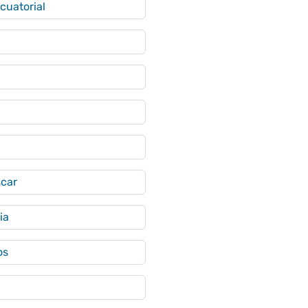
cuatorial
car
ia
os