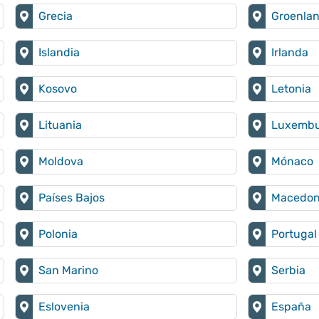
Grecia
Groenlan
Islandia
Irlanda
Kosovo
Letonia
Lituania
Luxemb
Moldova
Mónaco
Países Bajos
Macedoni
Polonia
Portugal
San Marino
Serbia
Eslovenia
España