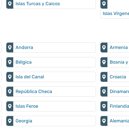
Islas Turcas y Caicos
Islas Vírgen
Andorra
Armenia
Bélgica
Bosnia y
Isla del Canal
Croacia
República Checa
Dinamar
Islas Feroe
Finlandi
Georgia
Alemani