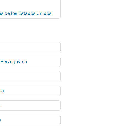
es de los Estados Unidos
 Herzegovina
ca
a
a