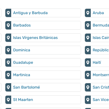
Antigua y Barbuda
Aruba
Barbados
Bermud
Islas Vírgenes Británicas
Islas Ca
Dominica
Repúbli
Guadalupe
Haití
Martinica
Montserr
San Bartolomé
San Cris
St Maarten
San Vice