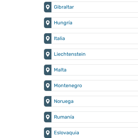
Gibraltar
Hungría
Italia
Liechtenstein
Malta
Montenegro
Noruega
Rumanía
Eslovaquia