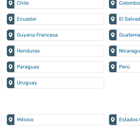
Chile
Colombi
Ecuador
El Salva
Guyana Francesa
Guatema
Honduras
Nicarag
Paraguay
Perú
Uruguay
México
Estados 