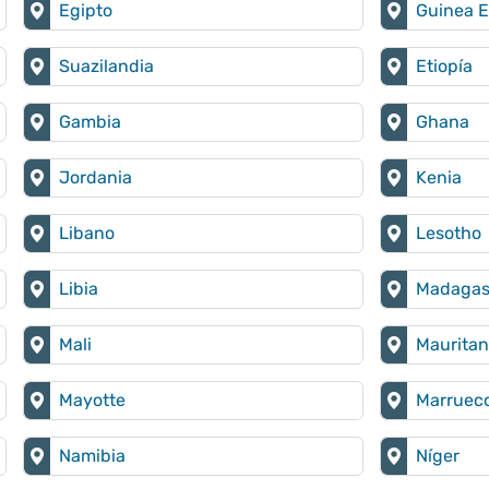
Egipto
Guinea E
Suazilandia
Etiopía
Gambia
Ghana
Jordania
Kenia
Libano
Lesotho
Libia
Madagas
Mali
Mauritan
Mayotte
Marruec
Namibia
Níger