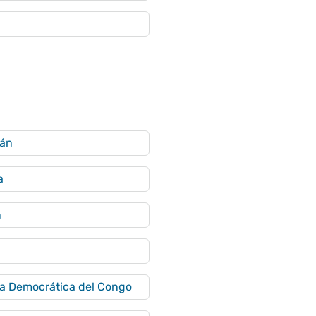
yán
a
n
a Democrática del Congo