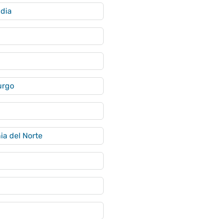
dia
urgo
a del Norte