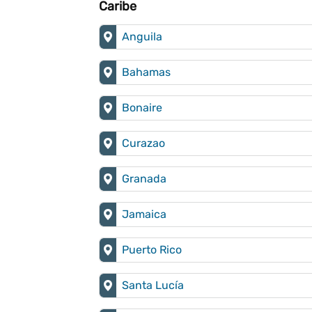
Caribe
Anguila
Bahamas
Bonaire
Curazao
Granada
Jamaica
Puerto Rico
Santa Lucía