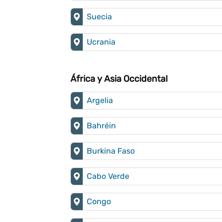
Suecia
Ucrania
África y Asia Occidental
Argelia
Bahréin
Burkina Faso
Cabo Verde
Congo