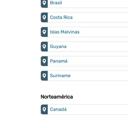
Brasil
Costa Rica
Islas Malvinas
Guyana
Panamá
Suriname
Norteamérica
Canadá