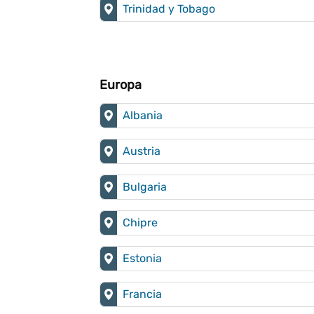
Trinidad y Tobago
Europa
Albania
Austria
Bulgaria
Chipre
Estonia
Francia