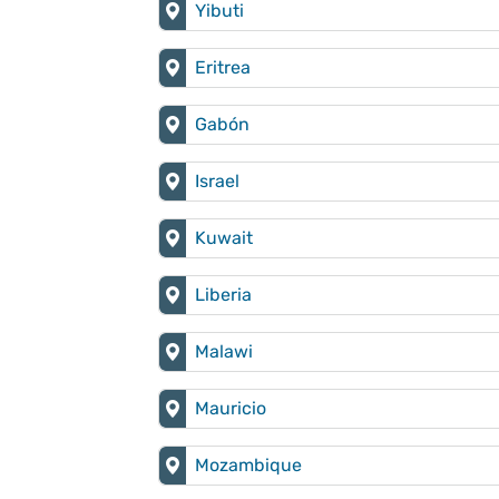
Yibuti
Eritrea
Gabón
Israel
Kuwait
Liberia
Malawi
Mauricio
Mozambique