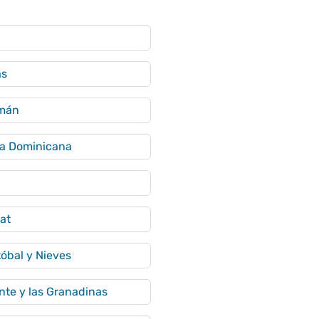
as
imán
ca Dominicana
at
tóbal y Nieves
nte y las Granadinas