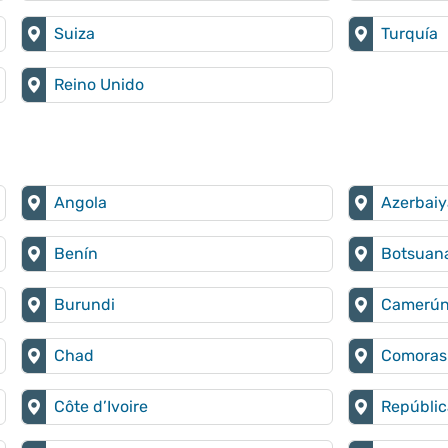
Suiza
Turquía
Reino Unido
Angola
Azerbai
Benín
Botsuan
Burundi
Camerú
Chad
Comoras
Côte d’Ivoire
Repúblic