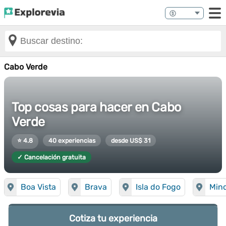
Cabo Verde
Top cosas para hacer en Cabo
Verde
⭐ 4.8
40 experiencias
desde US$ 31
✓ Cancelación gratuita
Boa Vista
Brava
Isla do Fogo
Min
Cotiza tu experiencia