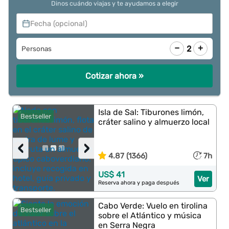
Dinos cuándo viajas y te ayudamos a elegir
Fecha (opcional)
−
+
2
Personas
Cotizar ahora »
Isla de Sal: Tiburones limón,
Bestseller
cráter salino y almuerzo local
‹
›
4.87 (1366)
7h
US$ 41
Ver
Reserva ahora y paga después
Cabo Verde: Vuelo en tirolina
Bestseller
sobre el Atlántico y música
en Serra Negra