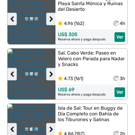
Playa Santa Mónica y Ruinas
del Desierto
‹
›
4.96 (162)
4h
US$ 305
Ver
Reserva ahora y paga después
Sal, Cabo Verde: Paseo en
Velero con Parada para Nadar
y Snacks
‹
›
4.73 (161)
3h
US$ 69
Ver
Reserva ahora y paga después
Isla de Sal: Tour en Buggy de
Día Completo con Bahía de
los Tiburones y Salinas
‹
›
4.86 (157)
2h