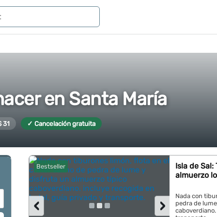
hacer en Santa María
 31
✓ Cancelación gratuita
Isla de Sal:
Bestseller
almuerzo lo
Nada con tibur
‹
›
pedra de lume 
caboverdiano. 