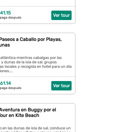
41.15
Ver tour
 paga después
: Paseos a Caballo por Playas,
Dunas
a atlántica mientras cabalgas por las
 y dunas de la isla de sal. grupos
s locales y recogida en hotel para un día
ones....
61.14
Ver tour
 paga después
: Aventura en Buggy por el
Tour en Kite Beach
to en las dunas de isla de sal, conduce un