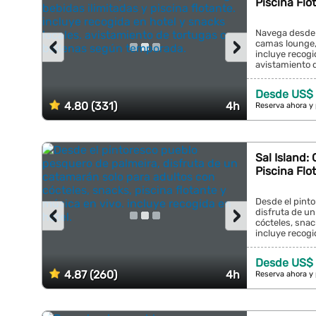
Piscina Flo
Navega desde 
‹
›
camas lounge, 
incluye recogi
avistamiento 
temporada....
Desde US$ 
4.80 (331)
4h
Reserva ahora y
Sal Island:
Piscina Flo
Desde el pint
‹
›
disfruta de u
cócteles, snac
incluye recogid
Desde US$ 
4.87 (260)
4h
Reserva ahora y