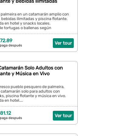
tante y Bebidas Ilimitadas
palmeira en un catamarán amplio con
bebidas ilimitadas y piscina flotante.
da en hotel y snacks locales.
de tortugas o ballenas según
72.89
Ver tour
 paga después
 Catamarán Solo Adultos con
tante y Música en Vivo
oresco pueblo pesquero de palmeira,
n catamarán solo para adultos con
ks, piscina flotante y música en vivo.
a en hotel....
81.12
Ver tour
 paga después