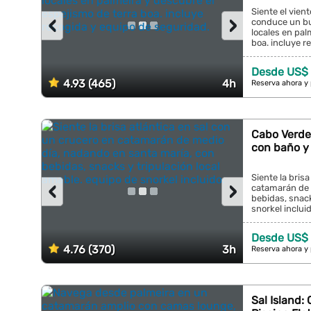
Siente el vient
‹
›
conduce un bu
locales en pal
boa. incluye r
Desde US$ 
4.93 (465)
4h
Reserva ahora y
Cabo Verde
con baño y
Siente la bris
‹
›
catamarán de 
bebidas, snack
snorkel incluido
Desde US$ 
4.76 (370)
3h
Reserva ahora y
Sal Island