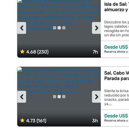
Isla de Sal:
almuerzo y 
Descubre los 
‹
›
lagos salados d
recogida en ho
un día sin pre
Desde US$ 
4.68 (230)
7h
Reserva ahora y
Sal, Cabo V
Parada par
Siente la bris
‹
›
reducido por la
snacks, parada
ya....
Desde US$ 
4.73 (161)
3h
Reserva ahora y