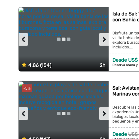
Isla de Sal
con Bahía d
Disfruta un to
‹
›
visita bahía de
explora buraco
incluidos....
Desde US$
4.86 (154)
2h
Reserva ahora y
Sal: Avista
-5%
Marinas co
Descubre las 
‹
›
experiencia ú
biólogos local
pequeños y enf
Desde
US$ 