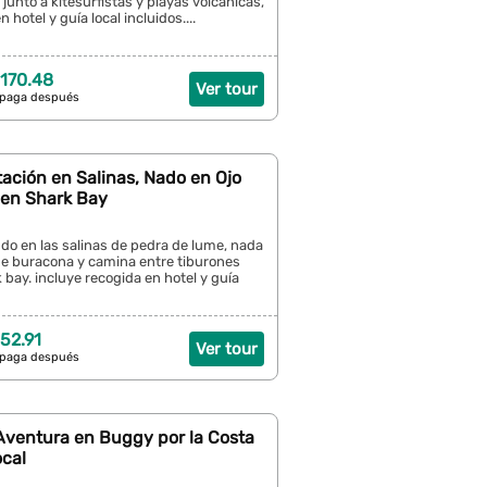
unto a kitesurfistas y playas volcánicas,
 hotel y guía local incluidos....
170.48
Ver tour
 paga después
otación en Salinas, Nado en Ojo
 en Shark Bay
ndo en las salinas de pedra de lume, nada
 de buracona y camina entre tiburones
 bay. incluye recogida en hotel y guía
52.91
Ver tour
 paga después
 Aventura en Buggy por la Costa
ocal