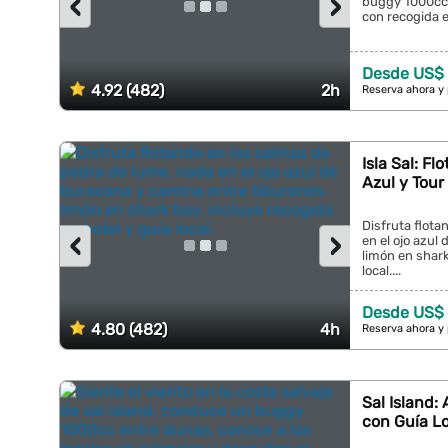
‹
›
buggy 1000cc j
con recogida en
Desde US$ 
4.92 (482)
2h
Reserva ahora y
Isla Sal: Fl
Azul y Tour
Disfruta flota
‹
›
en el ojo azul
limón en shark
local....
Desde US$ 
4.80 (482)
4h
Reserva ahora y
Sal Island:
con Guía L