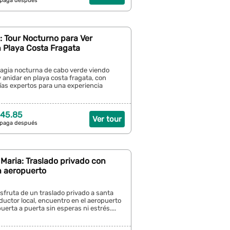
 paga después
: Tour Nocturno para Ver
 Playa Costa Fragata
agia nocturna de cabo verde viendo
 anidar en playa costa fragata, con
ías expertos para una experiencia
 45.85
Ver tour
 paga después
 Maria: Traslado privado con
n aeropuerto
disfruta de un traslado privado a santa
uctor local, encuentro en el aeropuerto
erta a puerta sin esperas ni estrés....