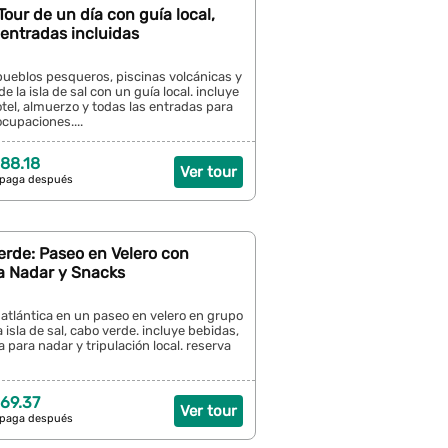
 Tour de un día con guía local,
entradas incluidas
pueblos pesqueros, piscinas volcánicas y
e la isla de sal con un guía local. incluye
tel, almuerzo y todas las entradas para
ocupaciones....
88.18
Ver tour
 paga después
erde: Paseo en Velero con
a Nadar y Snacks
a atlántica en un paseo en velero en grupo
 isla de sal, cabo verde. incluye bebidas,
 para nadar y tripulación local. reserva
69.37
Ver tour
 paga después