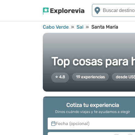
Cabo Verde
»
Sal
»
Santa María
Top cosas para 
⭐ 4.8
19 experiencias
desde US$
Cotiza tu experiencia
Dinos cuándo viajas y te ayudamos a elegir
Fecha (opcional)