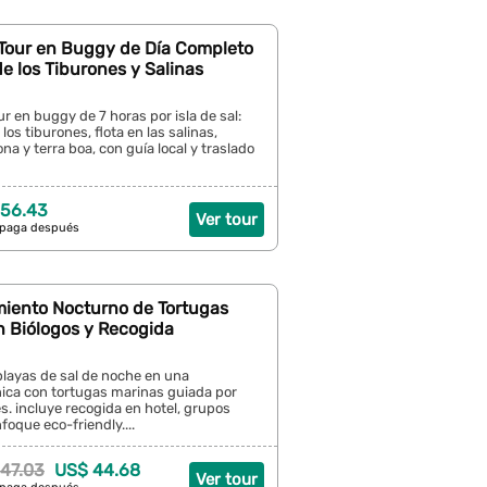
: Tour en Buggy de Día Completo
e los Tiburones y Salinas
ur en buggy de 7 horas por isla de sal:
 los tiburones, flota en las salinas,
na y terra boa, con guía local y traslado
 56.43
Ver tour
 paga después
miento Nocturno de Tortugas
n Biólogos y Recogida
playas de sal de noche en una
nica con tortugas marinas guiada por
es. incluye recogida en hotel, grupos
oque eco-friendly....
47.03
US$ 44.68
Ver tour