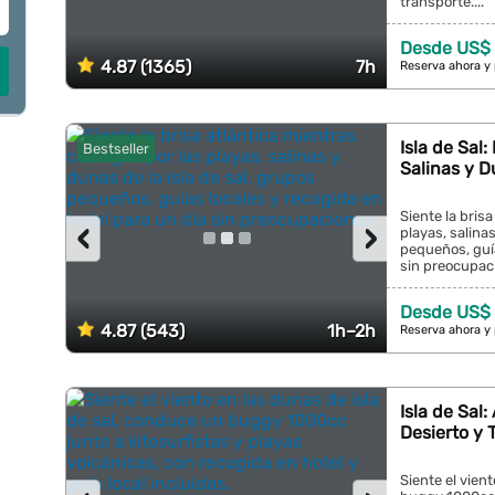
transporte....
Desde US$ 
4.87 (1365)
7h
Reserva ahora y
Isla de Sal
Bestseller
Salinas y 
Siente la bris
‹
›
playas, salinas
pequeños, guía
sin preocupaci
Desde US$ 
4.87 (543)
1h–2h
Reserva ahora y
Isla de Sal
Desierto y 
Siente el vien