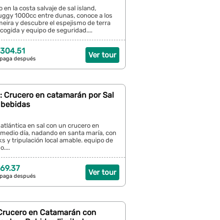
o en la costa salvaje de sal island,
ggy 1000cc entre dunas, conoce a los
meira y descubre el espejismo de terra
ecogida y equipo de seguridad....
304.51
Ver tour
 paga después
: Crucero en catamarán por Sal
 bebidas
a atlántica en sal con un crucero en
medio día, nadando en santa maría, con
s y tripulación local amable. equipo de
....
69.37
Ver tour
 paga después
: Crucero en Catamarán con