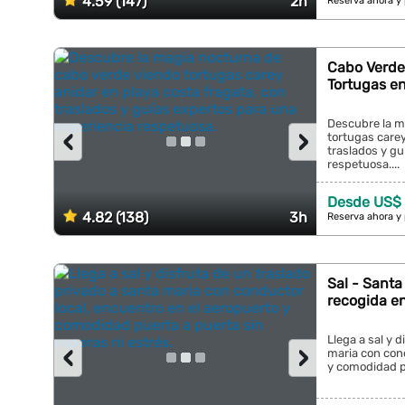
4.59 (147)
2h
Reserva ahora y
Cabo Verde
Tortugas en
Descubre la m
‹
›
tortugas carey
traslados y gu
respetuosa....
Desde US$
4.82 (138)
3h
Reserva ahora y
Sal - Santa
recogida e
Llega a sal y 
‹
›
maria con cond
y comodidad pu