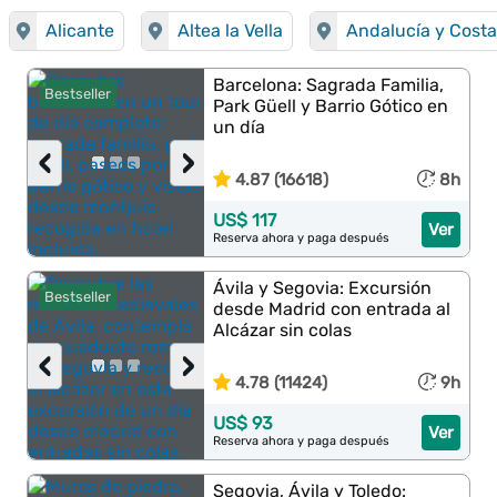
Alicante
Altea la Vella
Andalucía y Costa
Barcelona: Sagrada Familia,
Bestseller
Park Güell y Barrio Gótico en
un día
‹
›
4.87 (16618)
8h
US$ 117
Ver
Reserva ahora y paga después
Ávila y Segovia: Excursión
Bestseller
desde Madrid con entrada al
Alcázar sin colas
‹
›
4.78 (11424)
9h
US$ 93
Ver
Reserva ahora y paga después
Segovia, Ávila y Toledo: