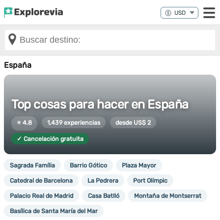
España
Top cosas para hacer en España
⭐ 4.8
1,439 experiencias
desde US$ 2
✓ Cancelación gratuita
Sagrada Família
Barrio Gótico
Plaza Mayor
Catedral de Barcelona
La Pedrera
Port Olímpic
Palacio Real de Madrid
Casa Batlló
Montaña de Montserrat
Basílica de Santa María del Mar