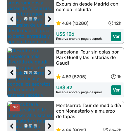
Excursión desde Madrid con
comida incluida
‹
›
4.84 (10280)
12h
US$ 106
Ver
Reserva ahora y paga después
Barcelona: Tour sin colas por
Park Güell y las historias de
Gaudí
‹
›
4.59 (8205)
1h
US$ 32
Ver
Reserva ahora y paga después
Montserrat: Tour de medio día
-7%
con Monasterio y almuerzo
de tapas
‹
›
4.89 (8010)
6h–7h