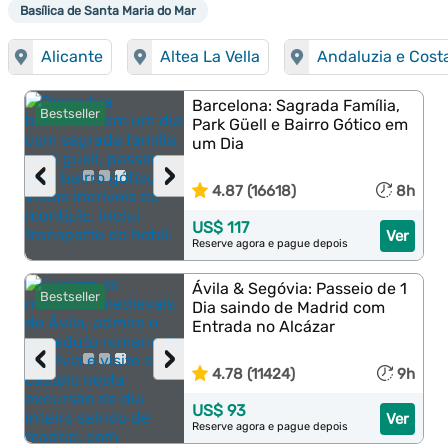
Basílica de Santa Maria do Mar
Alicante
Altea La Vella
Andaluzia e Cost
Barcelona: Sagrada Família,
Bestseller
Park Güell e Bairro Gótico em
um Dia
‹
›
4.87 (16618)
8h
US$ 117
Ver
Reserve agora e pague depois
Ávila & Segóvia: Passeio de 1
Bestseller
Dia saindo de Madrid com
Entrada no Alcázar
‹
›
4.78 (11424)
9h
US$ 93
Ver
Reserve agora e pague depois