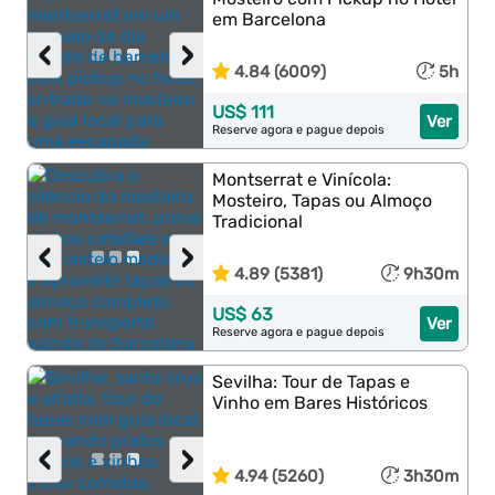
em Barcelona
‹
›
4.84 (6009)
5h
US$ 111
Ver
Reserve agora e pague depois
Montserrat e Vinícola:
Mosteiro, Tapas ou Almoço
Tradicional
‹
›
4.89 (5381)
9h30m
US$ 63
Ver
Reserve agora e pague depois
Sevilha: Tour de Tapas e
Vinho em Bares Históricos
‹
›
4.94 (5260)
3h30m