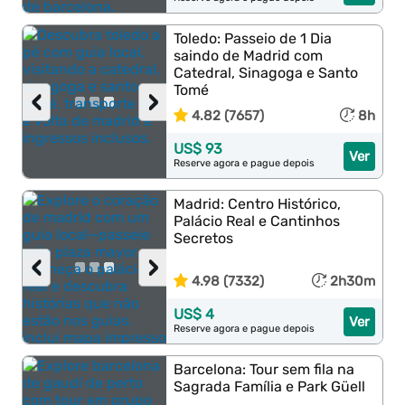
Toledo: Passeio de 1 Dia
saindo de Madrid com
Catedral, Sinagoga e Santo
Tomé
‹
›
4.82 (7657)
8h
US$ 93
Ver
Reserve agora e pague depois
Madrid: Centro Histórico,
Palácio Real e Cantinhos
Secretos
‹
›
4.98 (7332)
2h30m
US$ 4
Ver
Reserve agora e pague depois
Barcelona: Tour sem fila na
Sagrada Família e Park Güell