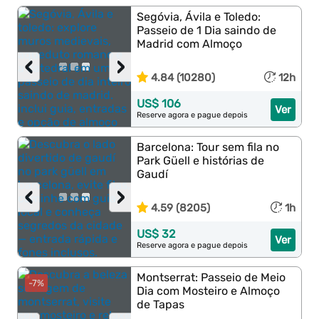
Segóvia, Ávila e Toledo:
Passeio de 1 Dia saindo de
Madrid com Almoço
‹
›
4.84 (10280)
12h
US$ 106
Ver
Reserve agora e pague depois
Barcelona: Tour sem fila no
Park Güell e histórias de
Gaudí
‹
›
4.59 (8205)
1h
US$ 32
Ver
Reserve agora e pague depois
Montserrat: Passeio de Meio
-7%
Dia com Mosteiro e Almoço
de Tapas