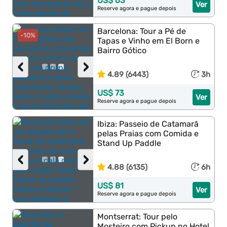
US$ 63
Ver
Reserve agora e pague depois
Barcelona: Tour a Pé de
-10%
Tapas e Vinho em El Born e
Bairro Gótico
‹
›
4.89 (6443)
3h
US$ 73
Ver
Reserve agora e pague depois
Ibiza: Passeio de Catamarã
pelas Praias com Comida e
Stand Up Paddle
‹
›
4.88 (6135)
6h
US$ 81
Ver
Reserve agora e pague depois
Montserrat: Tour pelo
Mosteiro com Pickup no Hotel