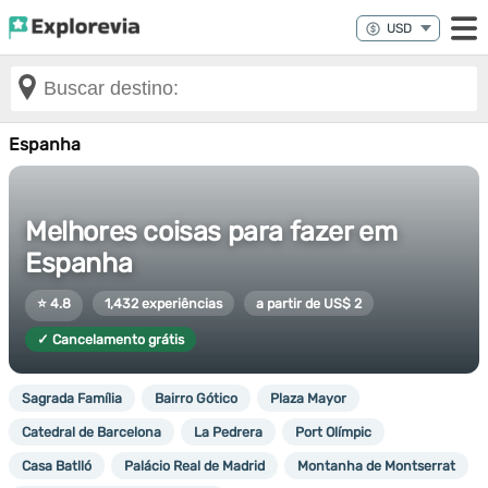
Espanha
Melhores coisas para fazer em
Espanha
⭐ 4.8
1,432 experiências
a partir de US$ 2
✓ Cancelamento grátis
Sagrada Família
Bairro Gótico
Plaza Mayor
Catedral de Barcelona
La Pedrera
Port Olímpic
Casa Batlló
Palácio Real de Madrid
Montanha de Montserrat