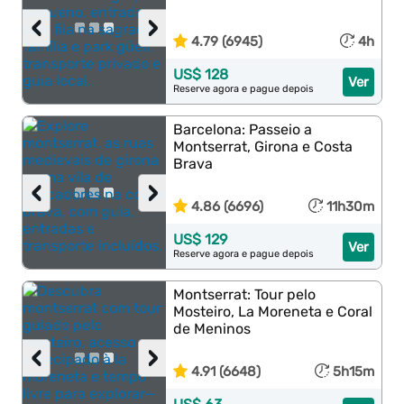
‹
›
4.79 (6945)
4h
US$ 128
Ver
Reserve agora e pague depois
Barcelona: Passeio a
Montserrat, Girona e Costa
Brava
‹
›
4.86 (6696)
11h30m
US$ 129
Ver
Reserve agora e pague depois
Montserrat: Tour pelo
Mosteiro, La Moreneta e Coral
de Meninos
‹
›
4.91 (6648)
5h15m