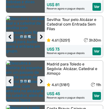
US$ 81
Ver
Reserve agora e pague depois
Sevilha: Tour pelo Alcázar e
Catedral com Entrada Sem
Filas
‹
›
4.61 (5251)
3h30m
US$ 73
Ver
Reserve agora e pague depois
Madrid para Toledo e
Segóvia: Alcázar, Catedral e
Almoço
‹
›
4.61 (5181)
11h
US$ 45
Ver
Reserve agora e pague depois
Costa Brava: Caiaque,