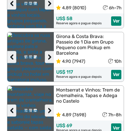
‹
›
4.89 (8010)
6h–7h
US$ 58
Ver
Reserve agora e pague depois
Girona & Costa Brava:
Passeio de 1 Dia em Grupo
Pequeno com Pickup em
Barcelona
‹
›
4.90 (7947)
10h
US$ 117
Ver
Reserve agora e pague depois
Montserrat e Vinhos: Trem de
Cremalheira, Tapas e Adega
no Castelo
‹
›
4.89 (7698)
7h–8h
US$ 69
Ver
Reserve agora e pague depois