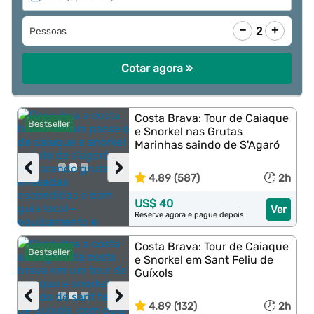
−
+
2
Pessoas
Cotar agora »
Costa Brava: Tour de Caiaque
Bestseller
e Snorkel nas Grutas
Marinhas saindo de S'Agaró
‹
›
4.89 (587)
2h
US$ 40
Ver
Reserve agora e pague depois
Costa Brava: Tour de Caiaque
Bestseller
e Snorkel em Sant Feliu de
Guíxols
‹
›
4.89 (132)
2h