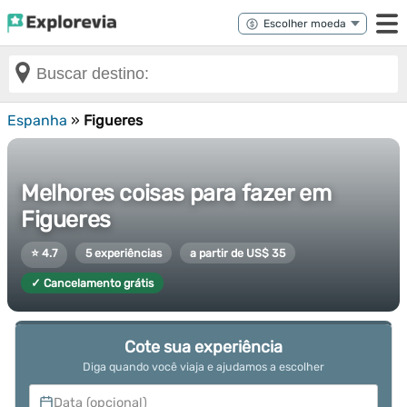
Espanha
»
Figueres
Melhores coisas para fazer em
Figueres
⭐ 4.7
5 experiências
a partir de US$ 35
✓ Cancelamento grátis
Cote sua experiência
Diga quando você viaja e ajudamos a escolher
Data (opcional)