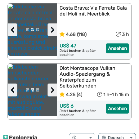
Costa Brava: Via Ferrata Cala
del Molí mit Meerblick
‹
›
4.68 (118)
3 h
US$ 47
Ansehen
Jetzt buchen & später
bezahlen
Olot Montsacopa Vulkan:
Audio-Spaziergang &
Kraterpfad zum
Selbsterkunden
‹
›
4.25 (4)
1 h–1 h 15 m
US$ 6
Ansehen
Jetzt buchen & später
bezahlen