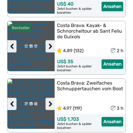
US$ 40
Ansehen
Jetzt buchen & später
bezahlen
Costa Brava: Kayak- &
Bestseller
Schnorcheltour ab Sant Feliu
de Guíxols
‹
›
4.89 (132)
2 h
US$ 35
Ansehen
Jetzt buchen & später
bezahlen
Costa Brava: Zweifaches
Schnuppertauchen vom Boot
‹
›
4.97 (119)
3 h
US$ 1,703
Ansehen
Jetzt buchen & später
bezahlen