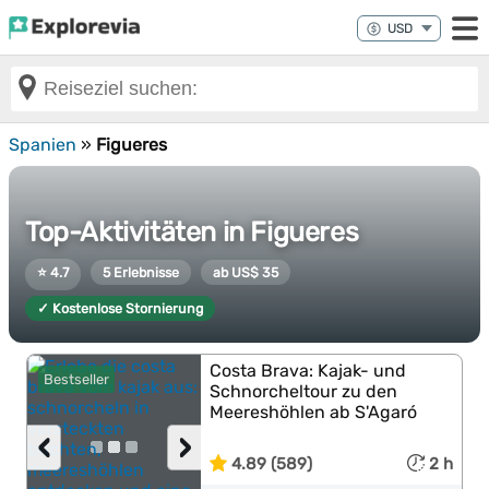
Spanien
»
Figueres
Top-Aktivitäten in Figueres
⭐ 4.7
5 Erlebnisse
ab US$ 35
✓ Kostenlose Stornierung
Costa Brava: Kajak- und
Bestseller
Schnorcheltour zu den
Meereshöhlen ab S'Agaró
‹
›
4.89 (589)
2 h