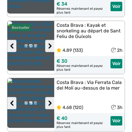
€ 34
Voir
Réservez maintenant et payez
plus tard
Costa Brava : Kayak et
Bestseller
snorkeling au départ de Sant
Feliu de Guíxols
‹
›
4.89 (133)
2h
€ 30
Voir
Réservez maintenant et payez
plus tard
Costa Brava : Via Ferrata Cala
del Molí au-dessus de la mer
‹
›
4.68 (120)
3h
€ 40
Voir
Réservez maintenant et payez
plus tard