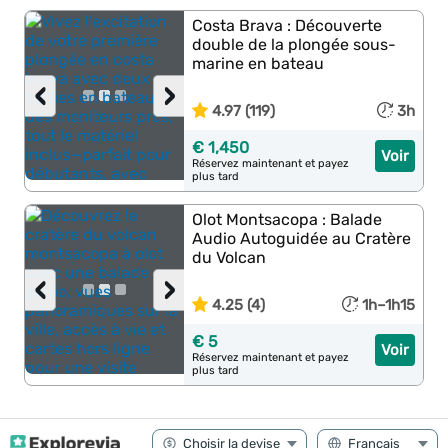
Costa Brava : Découverte
double de la plongée sous-
marine en bateau
‹
›
4.97 (119)
3h
€ 1,450
Voir
Réservez maintenant et payez
plus tard
Olot Montsacopa : Balade
Audio Autoguidée au Cratère
du Volcan
‹
›
4.25 (4)
1h–1h15
€ 5
Voir
Réservez maintenant et payez
plus tard