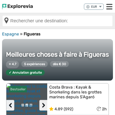
Espagne
»
Figueras
Meilleures choses à faire à Figueras
⭐ 4.7
5 expériences
dès € 30
✓ Annulation gratuite
Costa Brava : Kayak &
Bestseller
Snorkeling dans les grottes
marines depuis S'Agaró
‹
›
4.89 (592)
2h