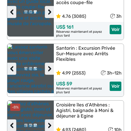
accès coupe-file
‹
›
4.76 (3085)
3h
US$ 161
Voir
Réservez maintenant et payez
plus tard
Santorin : Excursion Privée
Sur-Mesure avec Arrêts
Flexibles
‹
›
4.99 (2553)
3h–12h
US$ 59
Voir
Réservez maintenant et payez
plus tard
Croisière îles d’Athènes :
-8%
Agistri, baignade à Moni &
déjeuner à Egine
‹
›
4.93 (2480)
10h