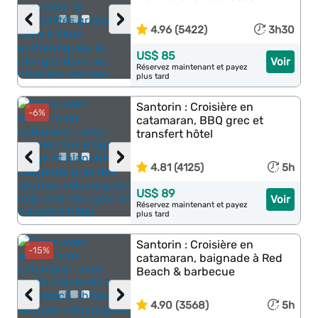
‹
›
4.96 (5422)
3h30
US$ 85
Voir
Réservez maintenant et payez
plus tard
Santorin : Croisière en
-6%
catamaran, BBQ grec et
transfert hôtel
‹
›
4.81 (4125)
5h
US$ 89
Voir
Réservez maintenant et payez
plus tard
Santorin : Croisière en
-15%
catamaran, baignade à Red
Beach & barbecue
‹
›
4.90 (3568)
5h