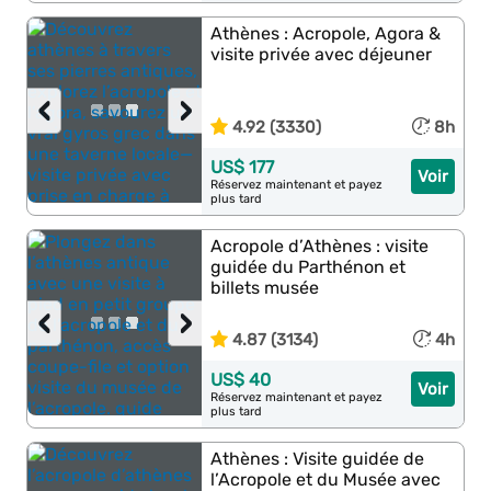
Athènes : Acropole, Agora &
visite privée avec déjeuner
‹
›
4.92 (3330)
8h
US$ 177
Voir
Réservez maintenant et payez
plus tard
Acropole d’Athènes : visite
guidée du Parthénon et
billets musée
‹
›
4.87 (3134)
4h
US$ 40
Voir
Réservez maintenant et payez
plus tard
Athènes : Visite guidée de
l’Acropole et du Musée avec