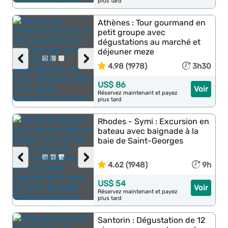
plus tard
Athènes : Tour gourmand en
petit groupe avec
dégustations au marché et
déjeuner meze
‹
›
4.98 (1978)
3h30
US$ 86
Voir
Réservez maintenant et payez
plus tard
Rhodes - Symi : Excursion en
bateau avec baignade à la
baie de Saint-Georges
‹
›
4.62 (1948)
9h
US$ 54
Voir
Réservez maintenant et payez
plus tard
Santorin : Dégustation de 12