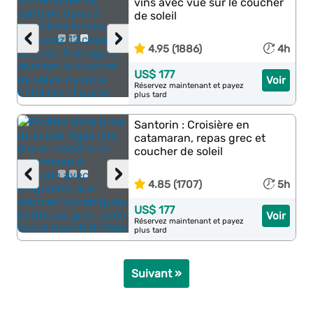
vins avec vue sur le coucher
de soleil
‹
›
4.95 (1886)
4h
US$ 177
Voir
Réservez maintenant et payez
plus tard
Santorin : Croisière en
catamaran, repas grec et
coucher de soleil
‹
›
4.85 (1707)
5h
US$ 177
Voir
Réservez maintenant et payez
plus tard
Suivant »