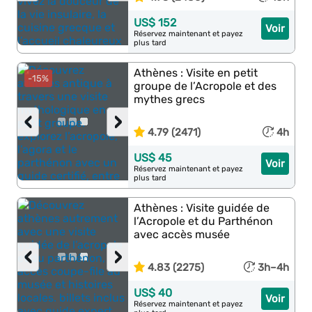
US$ 152
Voir
Réservez maintenant et payez
plus tard
Athènes : Visite en petit
-15%
groupe de l’Acropole et des
mythes grecs
‹
›
4.79 (2471)
4h
US$ 45
Voir
Réservez maintenant et payez
plus tard
Athènes : Visite guidée de
l’Acropole et du Parthénon
avec accès musée
‹
›
4.83 (2275)
3h–4h
US$ 40
Voir
Réservez maintenant et payez