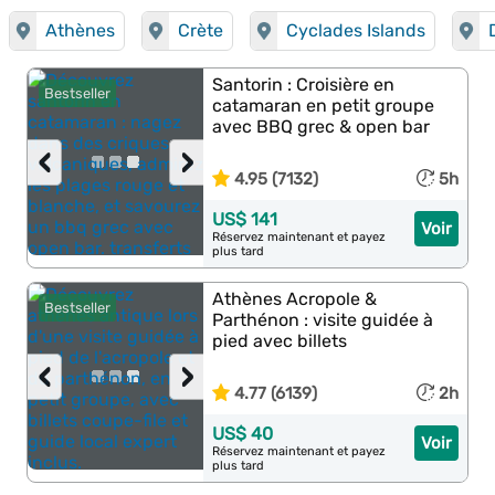
Athènes
Crète
Cyclades Islands
Santorin : Croisière en
Bestseller
catamaran en petit groupe
avec BBQ grec & open bar
‹
›
4.95 (7132)
5h
US$ 141
Voir
Réservez maintenant et payez
plus tard
Athènes Acropole &
Bestseller
Parthénon : visite guidée à
pied avec billets
‹
›
4.77 (6139)
2h
US$ 40
Voir
Réservez maintenant et payez
plus tard