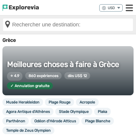
Grèce
Meilleures choses à faire à Grèce
⭐ 4.9
860 expériences
dès US$ 12
✓ Annulation gratuite
Musée Herakleidon
Plage Rouge
Acropole
Agora Antique d'Athènes
Stade Olympique
Plaka
Parthénon
Odéon d'Hérode Atticus
Plage Blanche
Temple de Zeus Olympien