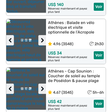
US$ 140
Voir
Réservez maintenant et payez
plus tard
Athènes : Balade en vélo
électrique et visite
optionnelle de l’Acropole
‹
›
4.96 (3548)
2h30
US$ 34
Voir
Réservez maintenant et payez
plus tard
Athènes - Cap Sounion :
Coucher de soleil au temple
de Poséidon & pause plage
‹
›
4.67 (3545)
5h–6h
US$ 42
Voir
Réservez maintenant et payez
plus tard