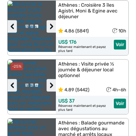
Athènes : Croisière 3 îles
Agistri, Moni & Egine avec
déjeuner
‹
›
4.86 (5841)
10h
US$ 176
Voir
Réservez maintenant et payez
plus tard
Athènes : Visite privée ½
-25%
journée & déjeuner local
optionnel
‹
›
4.89 (5442)
4h–6h
US$ 37
Voir
Réservez maintenant et payez
plus tard
Athènes : Balade gourmande
avec dégustations au
marché et arrêts locaux