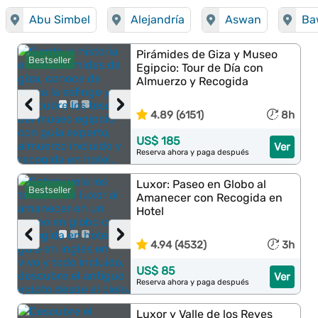
Abu Simbel
Alejandría
Aswan
Ba
Pirámides de Giza y Museo
Bestseller
Egipcio: Tour de Día con
Almuerzo y Recogida
‹
›
4.89 (6151)
8h
US$ 185
Ver
Reserva ahora y paga después
Luxor: Paseo en Globo al
Bestseller
Amanecer con Recogida en
Hotel
‹
›
4.94 (4532)
3h
US$ 85
Ver
Reserva ahora y paga después
Luxor y Valle de los Reyes