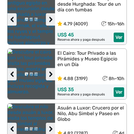
desde Hurghada: Tour de un
día con tumbas
‹
›
4.79 (4009)
15h–16h
US$ 45
Ver
Reserva ahora y paga después
El Cairo: Tour Privado a las
Pirámides y Museo Egipcio
en un Día
‹
›
4.88 (3199)
8h–10h
US$ 35
Ver
Reserva ahora y paga después
Asuán a Luxor: Crucero por el
Nilo, Abu Simbel y Paseo en
Globo
‹
›
4.82 (2787)
4d