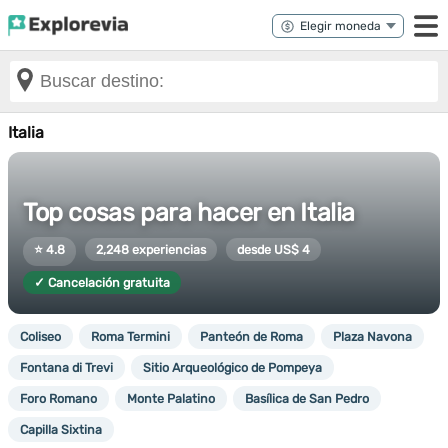
Italia
Top cosas para hacer en Italia
⭐ 4.8
2,248 experiencias
desde US$ 4
✓ Cancelación gratuita
Coliseo
Roma Termini
Panteón de Roma
Plaza Navona
Fontana di Trevi
Sitio Arqueológico de Pompeya
Foro Romano
Monte Palatino
Basílica de San Pedro
Capilla Sixtina