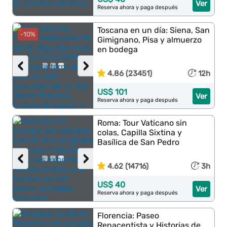
Ver
Reserva ahora y paga después
Toscana en un día: Siena, San
-10%
Gimignano, Pisa y almuerzo
en bodega
‹
›
4.86 (23451)
12h
US$ 101
Ver
Reserva ahora y paga después
Roma: Tour Vaticano sin
colas, Capilla Sixtina y
Basílica de San Pedro
‹
›
4.62 (14716)
3h
US$ 40
Ver
Reserva ahora y paga después
Florencia: Paseo
Renacentista y Historias de