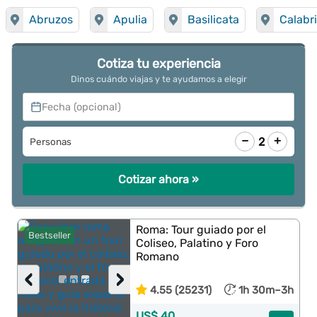
Abruzos
Apulia
Basilicata
Calabr
Cotiza tu experiencia
Dinos cuándo viajas y te ayudamos a elegir
Fecha (opcional)
−
+
2
Personas
Cotizar ahora »
Roma: Tour guiado por el
Bestseller
Coliseo, Palatino y Foro
Romano
‹
›
4.55 (25231)
1h 30m–3h
US$ 40