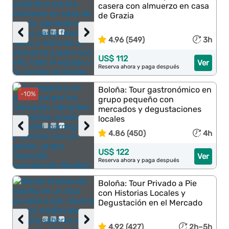
casera con almuerzo en casa
de Grazia
‹
›
4.96 (549)
3h
US$ 112
Ver
Reserva ahora y paga después
Boloña: Tour gastronómico en
-10%
grupo pequeño con
mercados y degustaciones
locales
‹
›
4.86 (450)
4h
US$ 122
Ver
Reserva ahora y paga después
Boloña: Tour Privado a Pie
con Historias Locales y
Degustación en el Mercado
‹
›
4.92 (427)
2h–5h