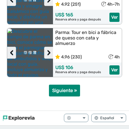
‹
›
4.92 (251)
4h–7h
US$ 165
Ver
Reserva ahora y paga después
Parma: Tour en bici a fábrica
de queso con cata y
almuerzo
‹
›
4.96 (230)
4h
US$ 106
Ver
Reserva ahora y paga después
Siguiente »