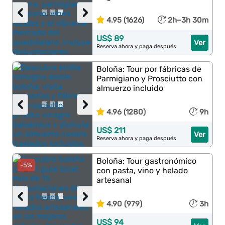
‹
›
4.95 (1626)
2h–3h 30m
US$ 89
Ver
Reserva ahora y paga después
Boloña: Tour por fábricas de
Parmigiano y Prosciutto con
almuerzo incluido
‹
›
4.96 (1280)
9h
US$ 211
Ver
Reserva ahora y paga después
Boloña: Tour gastronómico
-5%
con pasta, vino y helado
artesanal
‹
›
4.90 (979)
3h
US$ 94