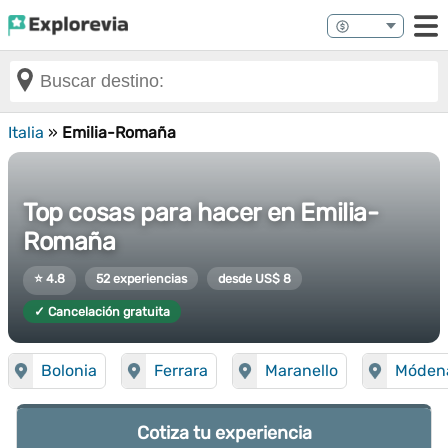
Italia
»
Emilia-Romaña
Top cosas para hacer en Emilia-
Romaña
⭐ 4.8
52 experiencias
desde US$ 8
✓ Cancelación gratuita
Bolonia
Ferrara
Maranello
Móden
Cotiza tu experiencia