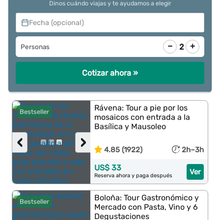
Dinos cuándo viajas y te ayudamos a elegir
Fecha (opcional)
−
+
2
Personas
Cotizar ahora »
Rávena: Tour a pie por los
Bestseller
mosaicos con entrada a la
Basílica y Mausoleo
‹
›
4.85 (1922)
2h–3h
US$ 33
Ver
Reserva ahora y paga después
Boloña: Tour Gastronómico y
Bestseller
Mercado con Pasta, Vino y 6
Degustaciones