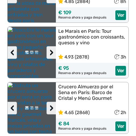
4.85 (2884)
8h
€ 109
Ver
Reserva ahora y paga después
Le Marais en París: Tour
gastronómico con croissants,
quesos y vino
‹
›
4.93 (2878)
3h
€ 95
Ver
Reserva ahora y paga después
Crucero Almuerzo por el
Sena en París: Barco de
Cristal y Menú Gourmet
‹
›
4.65 (2868)
2h
€ 84
Ver
Reserva ahora y paga después