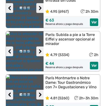
entrada sin colas
‹
›
4.95 (6967)
2h 30m
€ 63
Ver
Reserva ahora y paga después
París: Subida a pie a la Torre
Eiffel y ascensor opcional al
mirador
‹
›
4.79 (5334)
2h
€ 44
Ver
Reserva ahora y paga después
París Montmartre o Notre
Dame: Tour Gastronómico
con 7+ Degustaciones y Vino
‹
›
4.81 (5260)
2h–3h 30m