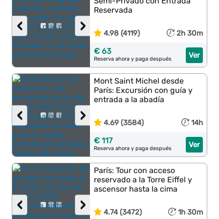
Semi-Privado con Entrada
Reservada
‹
›
4.98 (4119)
2h 30m
€ 63
Ver
Reserva ahora y paga después
Mont Saint Michel desde
París: Excursión con guía y
entrada a la abadía
‹
›
4.69 (3584)
14h
€ 117
Ver
Reserva ahora y paga después
París: Tour con acceso
reservado a la Torre Eiffel y
ascensor hasta la cima
‹
›
4.74 (3472)
1h 30m