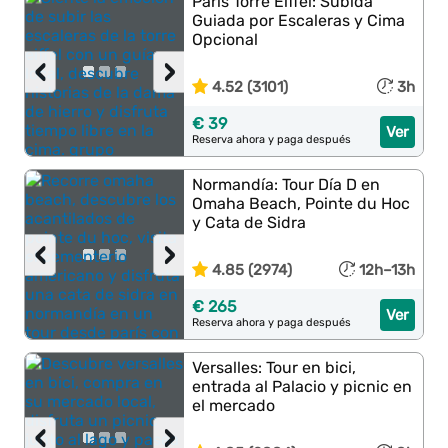
París Torre Eiffel: Subida
Guiada por Escaleras y Cima
Opcional
‹
›
4.52 (3101)
3h
€ 39
Ver
Reserva ahora y paga después
Normandía: Tour Día D en
Omaha Beach, Pointe du Hoc
y Cata de Sidra
‹
›
4.85 (2974)
12h–13h
€ 265
Ver
Reserva ahora y paga después
Versalles: Tour en bici,
entrada al Palacio y picnic en
el mercado
‹
›