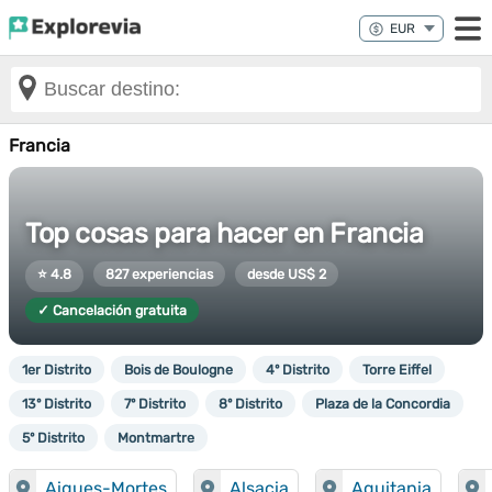
Francia
Top cosas para hacer en Francia
⭐ 4.8
827 experiencias
desde US$ 2
✓ Cancelación gratuita
1er Distrito
Bois de Boulogne
4º Distrito
Torre Eiffel
13º Distrito
7º Distrito
8º Distrito
Plaza de la Concordia
5º Distrito
Montmartre
Aigues-Mortes
Alsacia
Aquitania