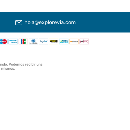
hola@explorevia.com
undo. Podemos recibir una
os mismos.