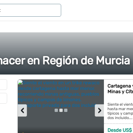
hacer en Región de Murcia
Cartagena y
Minas y Cít
Siente el vien
‹
›
hasta mar men
típicos y camp
dos incluido....
Desde US$ 