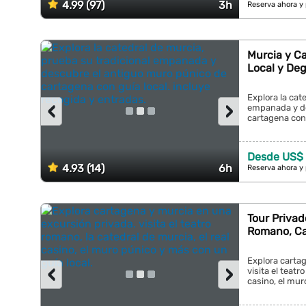
4.99 (97)
3h
Reserva ahora y
Murcia y Ca
Local y De
Explora la cat
‹
›
empanada y de
cartagena con 
Desde US$ 
4.93 (14)
6h
Reserva ahora y
Tour Privad
Romano, Ca
Explora carta
‹
›
visita el teatr
casino, el mur