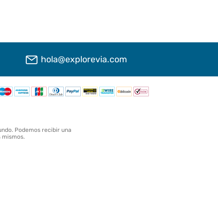
hola@explorevia.com
undo. Podemos recibir una
os mismos.