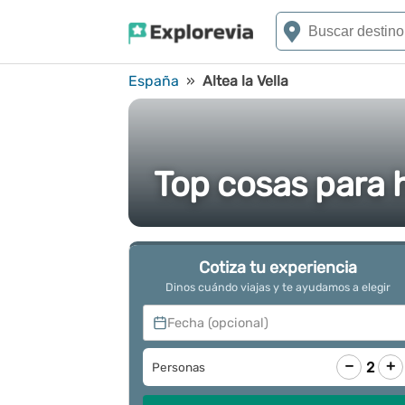
España
»
Altea la Vella
Top cosas para h
Cotiza tu experiencia
Dinos cuándo viajas y te ayudamos a elegir
Fecha (opcional)
−
+
2
Personas