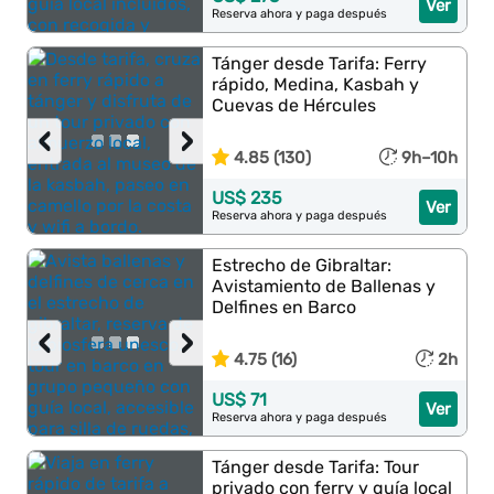
Ver
Reserva ahora y paga después
Tánger desde Tarifa: Ferry
rápido, Medina, Kasbah y
Cuevas de Hércules
‹
›
4.85 (130)
9h–10h
US$ 235
Ver
Reserva ahora y paga después
Estrecho de Gibraltar:
Avistamiento de Ballenas y
Delfines en Barco
‹
›
4.75 (16)
2h
US$ 71
Ver
Reserva ahora y paga después
Tánger desde Tarifa: Tour
privado con ferry y guía local