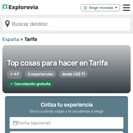
España
»
Tarifa
Top cosas para hacer en Tarifa
⭐ 4.9
5 experiencias
desde US$ 71
✓ Cancelación gratuita
Cotiza tu experiencia
Dinos cuándo viajas y te ayudamos a elegir
Fecha (opcional)