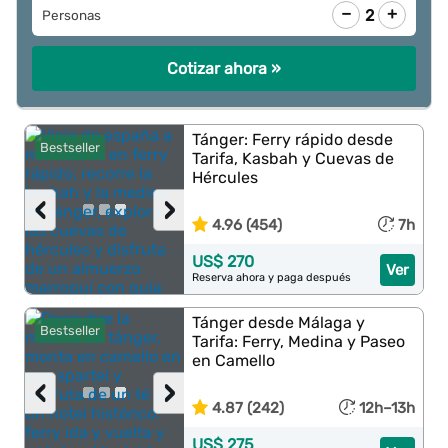
−
+
2
Personas
Cotizar ahora »
Tánger: Ferry rápido desde
Bestseller
Tarifa, Kasbah y Cuevas de
Hércules
‹
›
4.96 (454)
7h
US$ 270
Ver
Reserva ahora y paga después
Tánger desde Málaga y
Bestseller
Tarifa: Ferry, Medina y Paseo
en Camello
‹
›
4.87 (242)
12h–13h
US$ 275