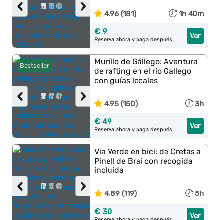
‹
›
4.96 (181)
1h 40m
€ 9
Ver
Reserva ahora y paga después
Murillo de Gállego: Aventura
Bestseller
de rafting en el río Gallego
con guías locales
‹
›
4.95 (150)
3h
€ 49
Ver
Reserva ahora y paga después
Via Verde en bici: de Cretas a
Pinell de Brai con recogida
incluida
‹
›
4.89 (119)
5h
€ 30
Ver
Reserva ahora y paga después