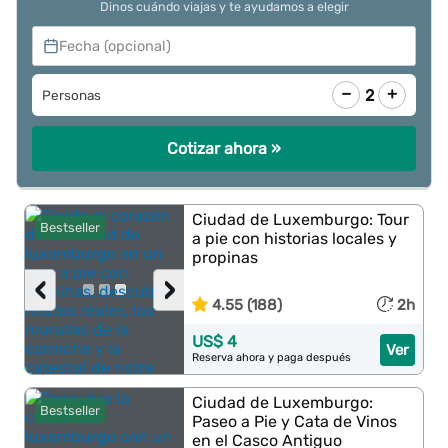
Dinos cuándo viajas y te ayudamos a elegir
Fecha (opcional)
−
+
2
Personas
Cotizar ahora »
Ciudad de Luxemburgo: Tour
Bestseller
a pie con historias locales y
propinas
‹
›
4.55 (188)
2h
US$ 4
Ver
Reserva ahora y paga después
Ciudad de Luxemburgo:
Bestseller
Paseo a Pie y Cata de Vinos
en el Casco Antiguo