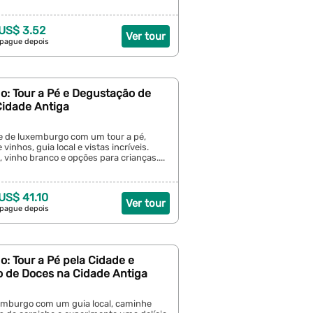
 US$ 3.52
Ver tour
 pague depois
: Tour a Pé e Degustação de
Cidade Antiga
e de luxemburgo com um tour a pé,
vinhos, guia local e vistas incríveis.
, vinho branco e opções para crianças....
 US$ 41.10
Ver tour
 pague depois
: Tour a Pé pela Cidade e
 de Doces na Cidade Antiga
mburgo com um guia local, caminhe