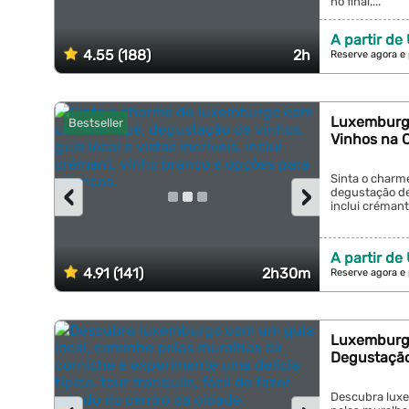
no final....
A partir de
4.55 (188)
2h
Reserve agora e
Luxemburgo
Bestseller
Vinhos na 
Sinta o charm
‹
›
degustação de 
inclui crémant
A partir de
4.91 (141)
2h30m
Reserve agora e
Luxemburgo
Degustação
Descubra luxe