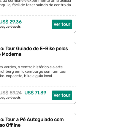
s da corniche e experimente uma delícia
anquilo, fácil de fazer saindo do centro da
 US$ 29.36
Ver tour
 pague depois
: Tour Guiado de E-Bike pelos
te Moderna
s verdes, o centro histórico e a arte
irchberg em luxemburgo com um tour
ke. capacete, bike e guia local
US$ 89.24
US$ 71.39
Ver tour
 pague depois
: Tour a Pé Autoguiado com
o Offline