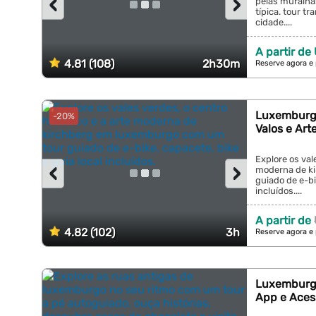
‹
›
pelas muralha
típica. tour tr
cidade....
A partir de
4.81 (108)
2h30m
Reserve agora e
Luxemburgo
-20%
Valos e Ar
Explore os vale
‹
›
moderna de k
guiado de e-bi
incluídos....
A partir de
4.82 (102)
3h
Reserve agora e
Luxemburgo
App e Acess