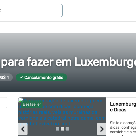
 para fazer em Luxemburg
US$ 4
✓ Cancelamento grátis
Luxemburgo
Bestseller
e Dicas
Sinta o coraç
‹
›
dicas, conheça
corniche e a c