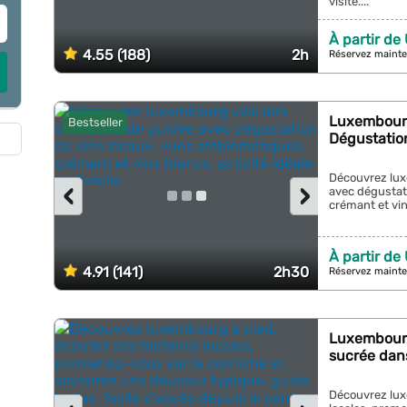
visite....
À partir de
4.55 (188)
2h
Réservez mainte
Luxembourg 
Bestseller
Dégustation 
Découvrez lux
‹
›
avec dégustat
crémant et vins
À partir de
4.91 (141)
2h30
Réservez mainte
Luxembourg 
sucrée dans 
Découvrez lux