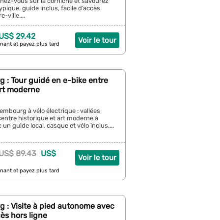
nez-vous sur la corniche et savourez
pique. guide inclus, facile d’accès
-ville....
 US$ 29.42
Voir le tour
nant et payez plus tard
 : Tour guidé en e-bike entre
art moderne
mbourg à vélo électrique : vallées
entre historique et art moderne à
un guide local. casque et vélo inclus....
US$ 89.43
US$
Voir le tour
nant et payez plus tard
 : Visite à pied autonome avec
cès hors ligne