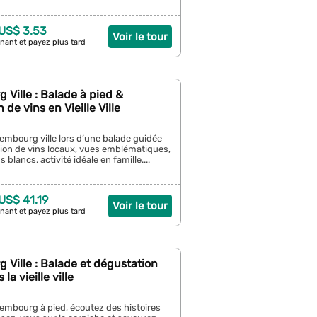
 US$ 3.53
Voir le tour
nant et payez plus tard
Ville : Balade à pied &
de vins en Vieille Ville
embourg ville lors d’une balade guidée
ion de vins locaux, vues emblématiques,
 blancs. activité idéale en famille....
 US$ 41.19
Voir le tour
nant et payez plus tard
Ville : Balade et dégustation
la vieille ville
embourg à pied, écoutez des histoires