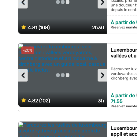
‹
›
locales, prome
une douceur ty
depuis le centre
À partir de
4.81 (108)
2h30
Réservez mainte
Luxembourg
-20%
vallées et 
Découvrez luxe
‹
›
verdoyantes, c
kirchberg avec 
À partir de
4.82 (102)
3h
71.55
Réservez mainte
Luxembourg
appli et ac