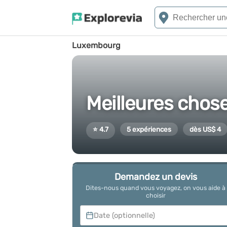
Luxembourg
Meilleures chos
⭐ 4.7
5 expériences
dès US$ 4
Demandez un devis
Dites-nous quand vous voyagez, on vous aide à
choisir
Date (optionnelle)