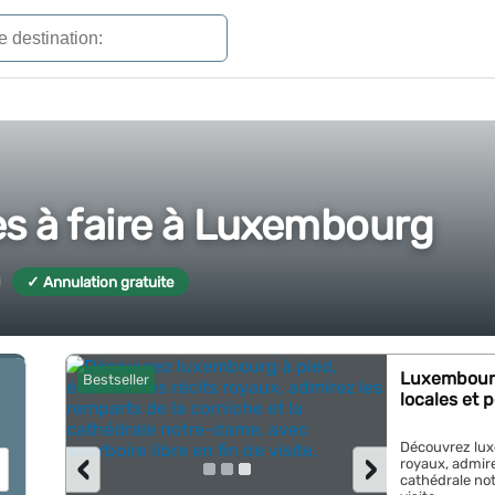
es à faire à Luxembourg
✓ Annulation gratuite
Luxembourg 
Bestseller
locales et 
Découvrez lux
‹
›
royaux, admire
cathédrale not