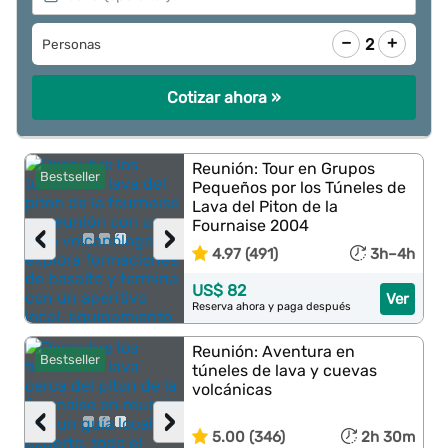
−
+
2
Personas
Cotizar ahora »
Reunión: Tour en Grupos
Bestseller
Pequeños por los Túneles de
Lava del Piton de la
Fournaise 2004
‹
›
4.97 (491)
3h–4h
US$ 82
Ver
Reserva ahora y paga después
Reunión: Aventura en
Bestseller
túneles de lava y cuevas
volcánicas
‹
›
5.00 (346)
2h 30m