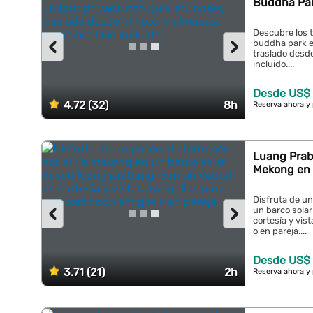
Buddha Par
Descubre los 
‹
›
buddha park en
traslado desde
incluido....
Desde US$ 
4.72 (32)
8h
Reserva ahora y
Luang Praba
Mekong en b
Disfruta de un
‹
›
un barco sola
cortesía y vis
o en pareja....
Desde US$
3.71 (21)
2h
Reserva ahora y