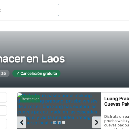
hacer en Laos
 35
✓ Cancelación gratuita
Luang Prab
Bestseller
Cuevas Pak
Disfruta un p
‹
›
prueba whisky 
cuevas pak ou,