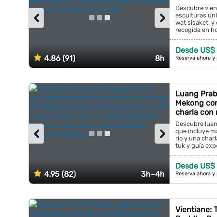
Descubre vient
‹
›
esculturas úni
wat sisaket, y 
recogida en hot
Desde US$
4.86 (91)
8h
Reserva ahora y
Luang Prab
Mekong con
charla con
Descubre luan
‹
›
que incluye m
río y una char
tuk y guía exp
Desde US$
4.95 (82)
3h–4h
Reserva ahora y
Vientiane: 