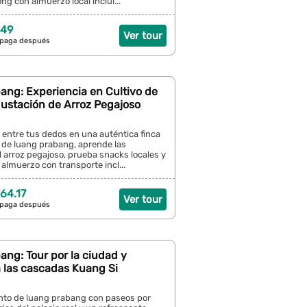
g con almuerzo local inclui...
 49
Ver tour
 paga después
ang: Experiencia en Cultivo de
gustación de Arroz Pegajoso
o entre tus dedos en una auténtica finca
 de luang prabang, aprende las
l arroz pegajoso, prueba snacks locales y
 almuerzo con transporte incl...
64.17
Ver tour
 paga después
ng: Tour por la ciudad y
 las cascadas Kuang Si
anto de luang prabang con paseos por