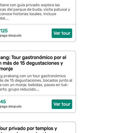
iane con guía privado: explora las
cas del parque de buda, visita patuxai y
conoce historias locales. incluye
el....
 125
Ver tour
 paga después
ang: Tour gastronómico por el
 más de 15 degustaciones y
 monje
g prabang con un tour gastronómico
ás de 15 degustaciones, bocados junto al
la con un monje. bebidas, paseo en tuk-
erto. grupo reducido....
 45
Ver tour
 paga después
Tour privado por templos y