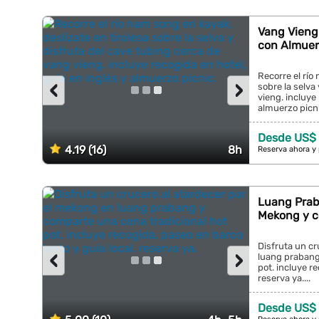
Vang Vieng:
con Almuer
Recorre el río
‹
›
sobre la selva
vieng. incluye
almuerzo picnic
Desde US$ 
4.19 (16)
8h
Reserva ahora y
Luang Praba
Mekong y c
Disfruta un cr
‹
›
luang prabang
pot. incluye re
reserva ya....
Desde US$