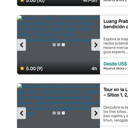
5.00 (10)
4h–5h
Reserva ahora y
Luang Praba
bendición 
Explora la mej
‹
›
recibe la bend
recorre merca
guía experto...
Desde US$
5.00 (9)
4h
Reserva ahora y
Tour en la 
– Sitios 1, 
Descubre la lla
‹
›
los tres sitio
ban naphia y e
khun. recogida 