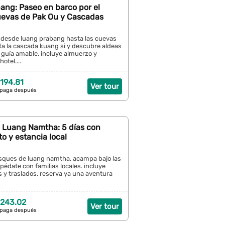
ang: Paseo en barco por el
evas de Pak Ou y Cascadas
o desde luang prabang hasta las cuevas
ita la cascada kuang si y descubre aldeas
 guía amable. incluye almuerzo y
otel....
194.81
Ver tour
 paga después
n Luang Namtha: 5 días con
 y estancia local
osques de luang namtha, acampa bajo las
spédate con familias locales. incluye
 y traslados. reserva ya una aventura
 243.02
Ver tour
 paga después