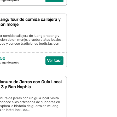
 paga después
ng: Tour de comida callejera y
con monje
or comida callejera de luang prabang y
ición de un monje. prueba platos locales,
dos y conoce tradiciones budistas con
.
 50
Ver tour
 paga después
Llanura de Jarras con Guía Local
2, 3 y Ban Naphia
nura de jarras con un guía local. visita
s, conoce a los artesanos de cucharas en
xplora la historia de guerra en muang
en hotel incluida....