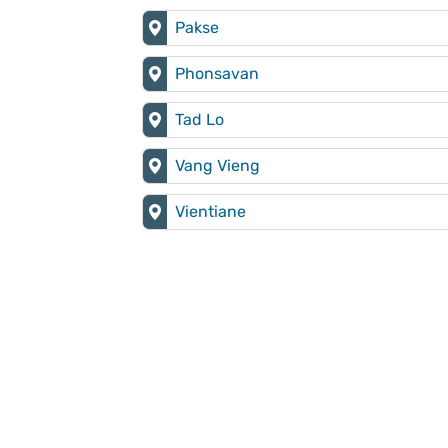
Pakse
Phonsavan
Tad Lo
Vang Vieng
Vientiane