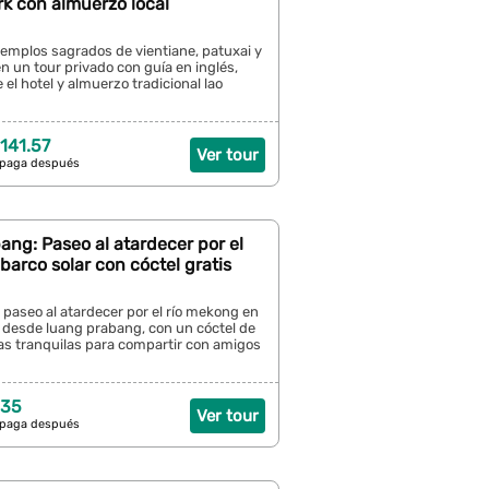
k con almuerzo local
templos sagrados de vientiane, patuxai y
 un tour privado con guía en inglés,
 el hotel y almuerzo tradicional lao
141.57
Ver tour
 paga después
ng: Paseo al atardecer por el
arco solar con cóctel gratis
 paseo al atardecer por el río mekong en
r desde luang prabang, con un cóctel de
tas tranquilas para compartir con amigos
 35
Ver tour
 paga después