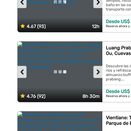
‹
›
templos, histo
baño en las ca
transporte con
Desde US$
4.67 (93)
12h
Reserva ahora y
Luang Prab
Ou, Cuevas
Descubre las 
‹
›
ríos y refrésc
almuerzo buffe
prabang....
Desde US$
4.76 (92)
8h 30m
Reserva ahora y
Vientiane: 
Parque de 