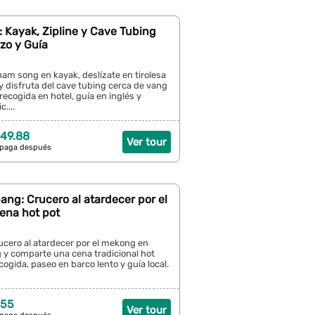
 Kayak, Zipline y Cave Tubing
zo y Guía
 nam song en kayak, deslízate en tirolesa
 y disfruta del cave tubing cerca de vang
 recogida en hotel, guía en inglés y
....
49.88
Ver tour
 paga después
ng: Crucero al atardecer por el
ena hot pot
ucero al atardecer por el mekong en
 y comparte una cena tradicional hot
cogida, paseo en barco lento y guía local.
 55
Ver tour