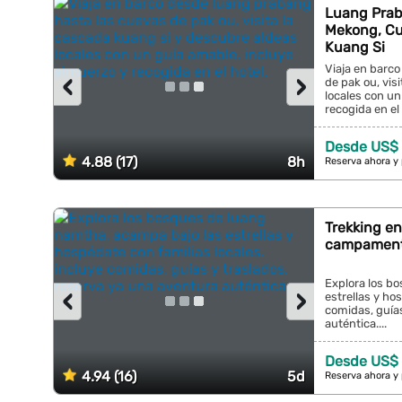
Luang Prab
Mekong, Cu
Kuang Si
Viaja en barc
‹
›
de pak ou, vis
locales con un
recogida en el h
Desde US$ 
4.88 (17)
8h
Reserva ahora y
Trekking e
campamento
Explora los b
‹
›
estrellas y ho
comidas, guías
auténtica....
Desde US$
4.94 (16)
5d
Reserva ahora y