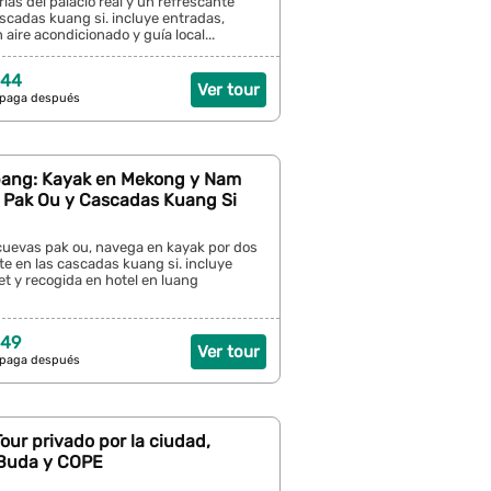
rias del palacio real y un refrescante
scadas kuang si. incluye entradas,
 aire acondicionado y guía local...
 44
Ver tour
 paga después
ang: Kayak en Mekong y Nam
 Pak Ou y Cascadas Kuang Si
cuevas pak ou, navega en kayak por dos
ate en las cascadas kuang si. incluye
t y recogida en hotel en luang
 49
Ver tour
 paga después
Tour privado por la ciudad,
Buda y COPE