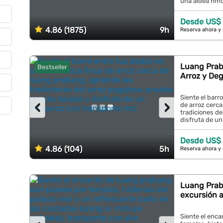
una aldea hmon
Desde US$
4.86 (1875)
9h
Reserva ahora y
Luang Prab
Bestseller
Arroz y De
Siente el barr
‹
›
de arroz cerca
tradiciones de
disfruta de un
Desde US$ 
4.86 (104)
5h
Reserva ahora y
Luang Praba
excursión a
Siente el enc