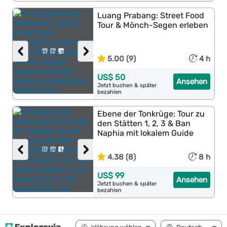
Luang Prabang: Street Food
Tour & Mönch-Segen erleben
‹
›
5.00 (9)
4 h
US$ 50
Ansehen
Jetzt buchen & später
bezahlen
Ebene der Tonkrüge: Tour zu
den Stätten 1, 2, 3 & Ban
Naphia mit lokalem Guide
‹
›
4.38 (8)
8 h
US$ 99
Ansehen
Jetzt buchen & später
bezahlen