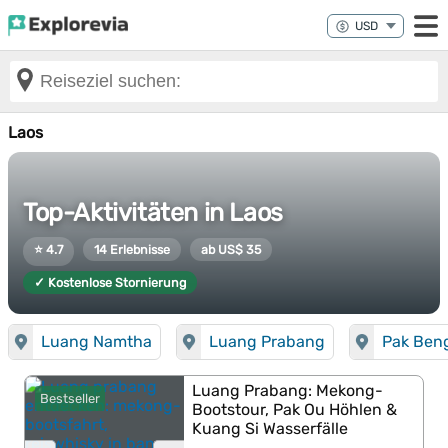
Laos
Top-Aktivitäten in Laos
⭐ 4.7
14 Erlebnisse
ab US$ 35
✓ Kostenlose Stornierung
Luang Namtha
Luang Prabang
Pak Ben
Luang Prabang: Mekong-
Bestseller
Bootstour, Pak Ou Höhlen &
Kuang Si Wasserfälle