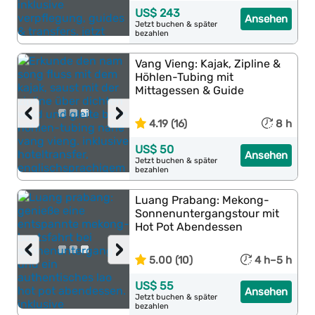
US$ 243
Ansehen
Jetzt buchen & später
bezahlen
Vang Vieng: Kajak, Zipline &
Höhlen-Tubing mit
Mittagessen & Guide
‹
›
4.19 (16)
8 h
US$ 50
Ansehen
Jetzt buchen & später
bezahlen
Luang Prabang: Mekong-
Sonnenuntergangstour mit
Hot Pot Abendessen
‹
›
5.00 (10)
4 h–5 h
US$ 55
Ansehen
Jetzt buchen & später
bezahlen