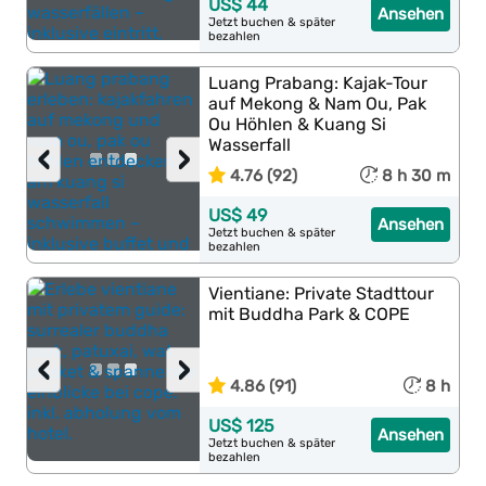
US$ 44
Ansehen
Jetzt buchen & später
bezahlen
Luang Prabang: Kajak-Tour
auf Mekong & Nam Ou, Pak
Ou Höhlen & Kuang Si
Wasserfall
‹
›
4.76 (92)
8 h 30 m
US$ 49
Ansehen
Jetzt buchen & später
bezahlen
Vientiane: Private Stadttour
mit Buddha Park & COPE
‹
›
4.86 (91)
8 h
US$ 125
Ansehen
Jetzt buchen & später
bezahlen