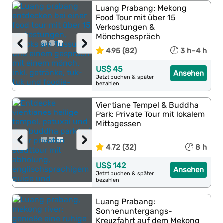
Luang Prabang: Mekong
Food Tour mit über 15
Verkostungen &
Mönchsgespräch
‹
›
4.95 (82)
3 h–4 h
US$ 45
Ansehen
Jetzt buchen & später
bezahlen
Vientiane Tempel & Buddha
Park: Private Tour mit lokalem
Mittagessen
‹
›
4.72 (32)
8 h
US$ 142
Ansehen
Jetzt buchen & später
bezahlen
Luang Prabang:
Sonnenuntergangs-
Kreuzfahrt auf dem Mekong