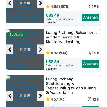
‹
›
4.86 (1875)
9 h
US$ 49
Ansehen
Jetzt buchen & später
bezahlen
Luang Prabang: Reiserlebnis
Bestseller
auf dem Reisfeld &
Klebreisverkostung
‹
›
4.86 (104)
5 h
US$ 64
Ansehen
Jetzt buchen & später
bezahlen
Luang Prabang:
Stadtführung &
Tagesausflug zu den Kuang
Si Wasserfällen
‹
›
4.67 (93)
12 h