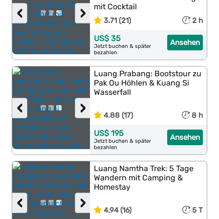
mit Cocktail
‹
›
3.71 (21)
2 h
US$ 35
Ansehen
Jetzt buchen & später
bezahlen
Luang Prabang: Bootstour zu
Pak Ou Höhlen & Kuang Si
Wasserfall
‹
›
4.88 (17)
8 h
US$ 195
Ansehen
Jetzt buchen & später
bezahlen
Luang Namtha Trek: 5 Tage
Wandern mit Camping &
Homestay
‹
›
4.94 (16)
5 T