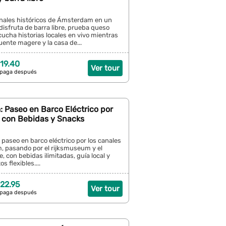
anales históricos de Ámsterdam en un
 disfruta de barra libre, prueba queso
ucha historias locales en vivo mientras
uente magere y la casa de...
19.40
Ver tour
 paga después
 Paseo en Barco Eléctrico por
s con Bebidas y Snacks
 paseo en barco eléctrico por los canales
 pasando por el rijksmuseum y el
 con bebidas ilimitadas, guía local y
s flexibles....
22.95
Ver tour
 paga después