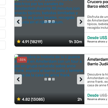
Crucero po
Barco eléct
Disfruta de un
‹
›
de Ámsterdam
típicos, bebida
recogida inclu
Desde US$ 
4.91 (18219)
1h 30m
Reserva ahora y
Ámsterdam: 
-35%
Barrio Judí
Descubre la hi
‹
›
Ámsterdam con
anne frank. exp
casa de anne fr
Desde
US$ 
4.82 (13085)
2h
Reserva ahora y