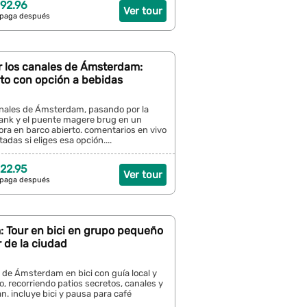
92.96
Ver tour
 paga después
r los canales de Ámsterdam:
to con opción a bebidas
anales de Ámsterdam, pasando por la
rank y el puente magere brug en un
ora en barco abierto. comentarios en vivo
tadas si eliges esa opción....
22.95
Ver tour
 paga después
 Tour en bici en grupo pequeño
r de la ciudad
o de Ámsterdam en bici con guía local y
, recorriendo patios secretos, canales y
an. incluye bici y pausa para café