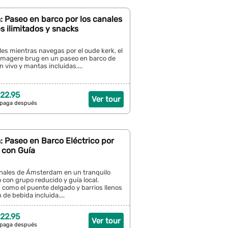
 Paseo en barco por los canales
s ilimitados y snacks
les mientras navegas por el oude kerk, el
el magere brug en un paseo en barco de
n vivo y mantas incluidas....
22.95
Ver tour
 paga después
 Paseo en Barco Eléctrico por
 con Guía
anales de Ámsterdam en un tranquilo
o con grupo reducido y guía local.
s como el puente delgado y barrios llenos
 de bebida incluida....
22.95
Ver tour
 paga después