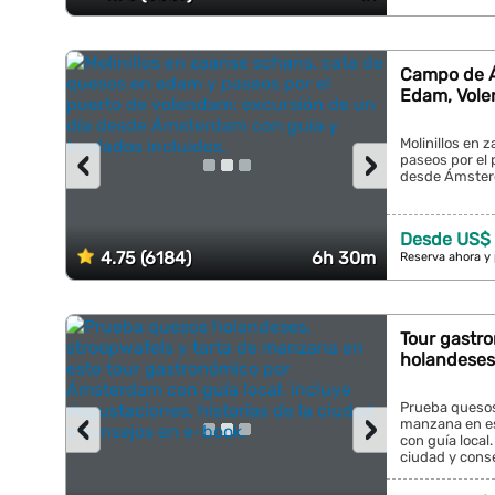
Campo de 
Edam, Vole
Molinillos en
‹
›
paseos por el 
desde Ámsterda
Desde US$ 
4.75 (6184)
6h 30m
Reserva ahora y
Tour gastr
holandeses
Prueba quesos
‹
›
manzana en e
con guía local
ciudad y conse