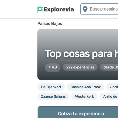
Países Bajos
Top cosas para 
⭐ 4.8
272 experiencias
desde U
De Bijenkorf
Casa de Ana Frank
Jord
Zaanse Schans
Westerkerk
Anillo d
Cotiza tu experiencia