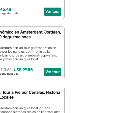
 46.48
Ver tour
 paga después
onómico en Ámsterdam: Jordaan,
10 degustaciones
terdam con un tour gastronómico en
 por los canales patrimonio de la
 barrio jordaan. prueba stroopwafels,
 y más con un guía local....
110.61
US$ 99.55
Ver tour
 paga después
Tour a Pie por Canales, Historia
Locales
erdam con un guía local, prueba
 conoce historias reales de libertad, arte