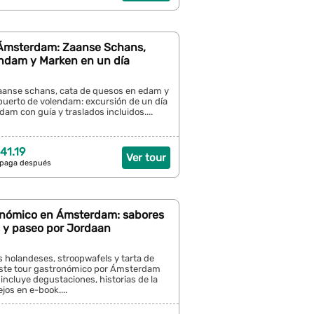
Ámsterdam: Zaanse Schans,
ndam y Marken en un día
 zaanse schans, cata de quesos en edam y
puerto de volendam: excursión de un día
m con guía y traslados incluidos....
41.19
Ver tour
 paga después
onómico en Ámsterdam: sabores
 y paseo por Jordaan
 holandeses, stroopwafels y tarta de
ste tour gastronómico por Ámsterdam
. incluye degustaciones, historias de la
jos en e-book....