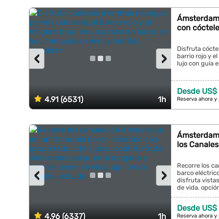
Ámsterdam:
con cóctele
Disfruta cócte
‹
›
barrio rojo y 
lujo con guía e
Desde US$ 
4.91 (6531)
1h
Reserva ahora y
Ámsterdam:
los Canales
Recorre los c
‹
›
barco eléctric
disfruta vista
de vida. opción
Desde US$ 
4.96 (6337)
1h
Reserva ahora y