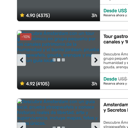
Desde US$
4.90 (4375)
3h
Reserva ahora y
Tour gastr
-10%
canales y 
Descubre Áms
‹
›
grupo pequeño
humanidad y el
gouda, arenque
Desde
US$ 
4.92 (4105)
3h
Reserva ahora y
Amsterdam: 
y Secretos 
Descubre Ámst
stroopwafels y