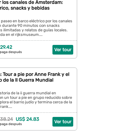
r los canales de Ámsterdam:
rico, snacks y bebidas
 paseo en barco eléctrico por los canales
 durante 90 minutos con snacks
s ilimitadas y relatos de guías locales.
ida en el rijksmuseum....
29.42
Ver tour
 paga después
Tour a pie por Anne Frank y el
o de la II Guerra Mundial
storia de la ii guerra mundial en
 un tour a pie en grupo reducido sobre
lora el barrio judío y termina cerca de la
ank....
38.24
US$ 24.83
Ver tour
 paga después