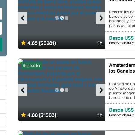
Recorre los c
‹
›
barco clásico.
holandés y esc
pasas por el p
Desde US$ 
4.85 (33281)
1h
Reserva ahora y
Amsterdam:
Bestseller
los Canale
Disfruta de un
‹
›
de Ámsterdam,
puente magere,
barcos cubierto
Desde US$ 
4.88 (31583)
1h
Reserva ahora y