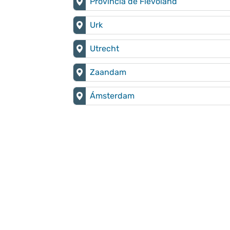
Provincia de Flevoland
Urk
Utrecht
Zaandam
Ámsterdam