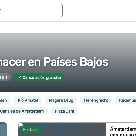
hacer en Países Bajos
S$ 4
✓ Cancelación gratuita
aan
Río Amstel
Magere Brug
Herengracht
Rijksmu
e Canales de Ámsterdam
Plaza Dam
Ámsterdam:
Bestseller
con queso y