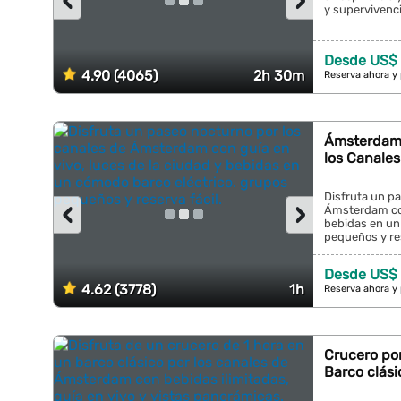
‹
›
y supervivenci
Desde US$ 
4.90 (4065)
2h 30m
Reserva ahora y
Ámsterdam:
los Canales
Disfruta un pa
‹
›
Ámsterdam con 
bebidas en un
pequeños y rese
Desde US$ 
4.62 (3778)
1h
Reserva ahora y
Crucero po
Barco clási