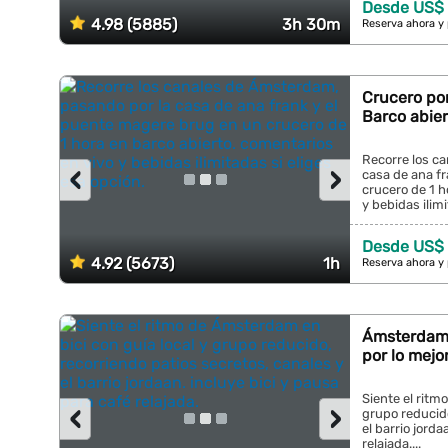
Desde US$ 
4.98 (5885)
3h 30m
Reserva ahora y
Crucero po
Barco abier
Recorre los c
‹
›
casa de ana f
crucero de 1 h
y bebidas ilimi
Desde US$ 
4.92 (5673)
1h
Reserva ahora y
Ámsterdam:
por lo mejo
Siente el ritm
‹
›
grupo reducido
el barrio jorda
relajada....