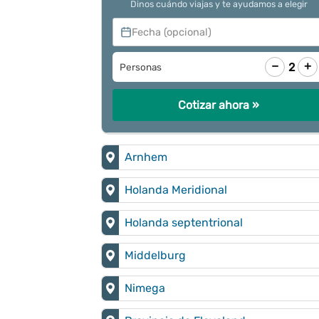
Dinos cuándo viajas y te ayudamos a elegir
Fecha (opcional)
−
+
2
Personas
Cotizar ahora »
Arnhem
Holanda Meridional
Holanda septentrional
Middelburg
Nimega