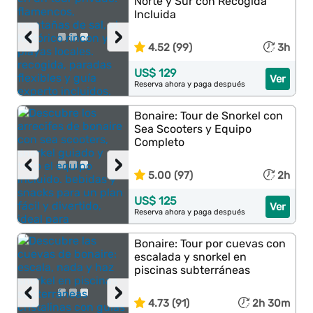
Norte y Sur con Recogida
Incluida
‹
›
4.52 (99)
3h
US$ 129
Ver
Reserva ahora y paga después
Bonaire: Tour de Snorkel con
Sea Scooters y Equipo
Completo
‹
›
5.00 (97)
2h
US$ 125
Ver
Reserva ahora y paga después
Bonaire: Tour por cuevas con
escalada y snorkel en
piscinas subterráneas
‹
›
4.73 (91)
2h 30m