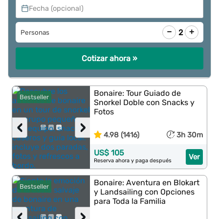
Fecha (opcional)
−
+
2
Personas
Cotizar ahora »
Bonaire: Tour Guiado de
Bestseller
Snorkel Doble con Snacks y
Fotos
‹
›
4.98 (1416)
3h 30m
US$ 105
Ver
Reserva ahora y paga después
Bonaire: Aventura en Blokart
Bestseller
y Landsailing con Opciones
para Toda la Familia
‹
›