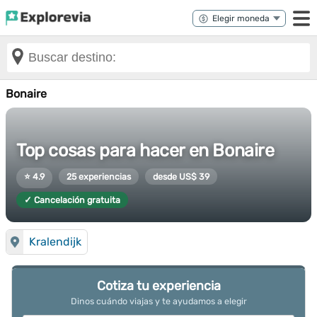
Bonaire
Top cosas para hacer en Bonaire
⭐ 4.9
25 experiencias
desde US$ 39
✓ Cancelación gratuita
Kralendijk
Cotiza tu experiencia
Dinos cuándo viajas y te ayudamos a elegir