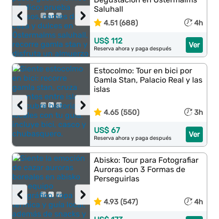
Saluhall
‹
›
4.51 (688)
4h
US$ 112
Ver
Reserva ahora y paga después
Estocolmo: Tour en bici por
Gamla Stan, Palacio Real y las
islas
‹
›
4.65 (550)
3h
US$ 67
Ver
Reserva ahora y paga después
Abisko: Tour para Fotografiar
Auroras con 3 Formas de
Perseguirlas
‹
›
4.93 (547)
4h