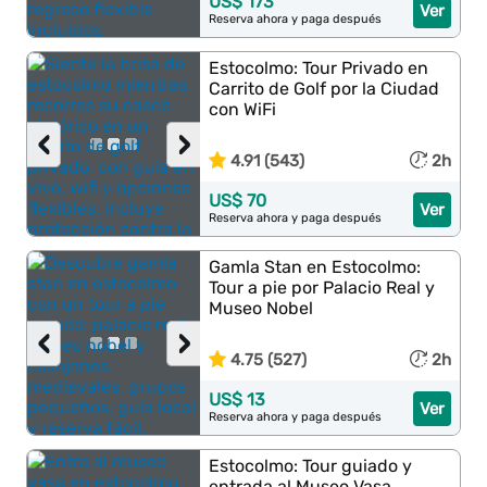
US$ 173
Ver
Reserva ahora y paga después
Estocolmo: Tour Privado en
Carrito de Golf por la Ciudad
con WiFi
‹
›
4.91 (543)
2h
US$ 70
Ver
Reserva ahora y paga después
Gamla Stan en Estocolmo:
Tour a pie por Palacio Real y
Museo Nobel
‹
›
4.75 (527)
2h
US$ 13
Ver
Reserva ahora y paga después
Estocolmo: Tour guiado y
entrada al Museo Vasa