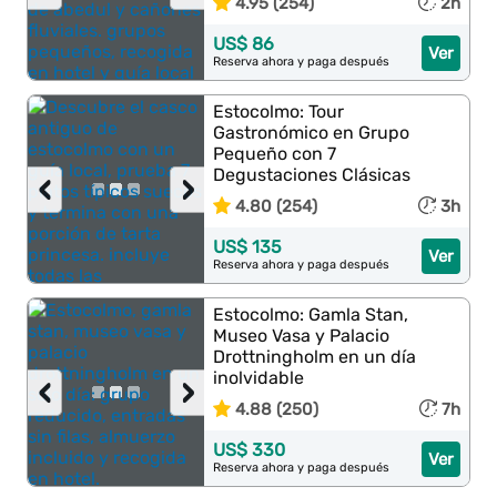
4.95 (254)
2h
US$ 86
Ver
Reserva ahora y paga después
Estocolmo: Tour
Gastronómico en Grupo
Pequeño con 7
Degustaciones Clásicas
‹
›
4.80 (254)
3h
US$ 135
Ver
Reserva ahora y paga después
Estocolmo: Gamla Stan,
Museo Vasa y Palacio
Drottningholm en un día
inolvidable
‹
›
4.88 (250)
7h
US$ 330
Ver
Reserva ahora y paga después