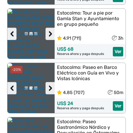
Estocolmo: Tour a pie por
Gamla Stan y Ayuntamiento
en grupo pequeño
‹
›
4.91 (711)
3h
US$ 68
Ver
Reserva ahora y paga después
Estocolmo: Paseo en Barco
-20%
Eléctrico con Guía en Vivo y
Vistas Icónicas
‹
›
4.85 (707)
50m
US$ 24
Ver
Reserva ahora y paga después
Estocolmo: Paseo
Gastronómico Nórdico y
Degustación en Östermalms