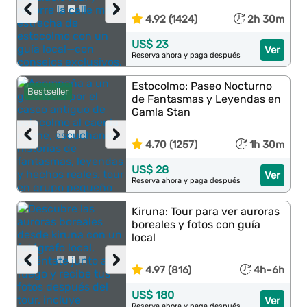
‹
›
4.92 (1424)
2h 30m
US$ 23
Ver
Reserva ahora y paga después
Estocolmo: Paseo Nocturno
Bestseller
de Fantasmas y Leyendas en
Gamla Stan
‹
›
4.70 (1257)
1h 30m
US$ 28
Ver
Reserva ahora y paga después
Kiruna: Tour para ver auroras
boreales y fotos con guía
local
‹
›
4.97 (816)
4h–6h
US$ 180
Ver
Reserva ahora y paga después