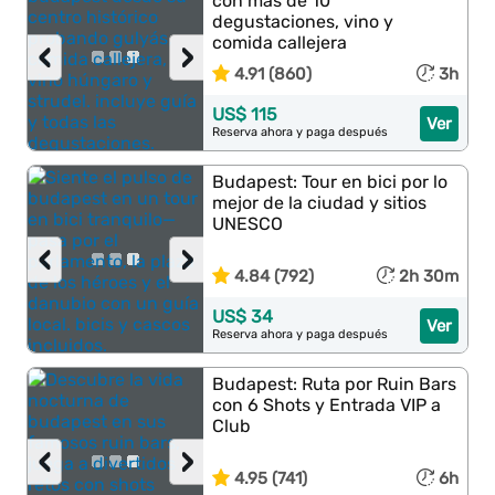
con más de 10
degustaciones, vino y
comida callejera
‹
›
4.91 (860)
3h
US$ 115
Ver
Reserva ahora y paga después
Budapest: Tour en bici por lo
mejor de la ciudad y sitios
UNESCO
‹
›
4.84 (792)
2h 30m
US$ 34
Ver
Reserva ahora y paga después
Budapest: Ruta por Ruin Bars
con 6 Shots y Entrada VIP a
Club
‹
›
4.95 (741)
6h