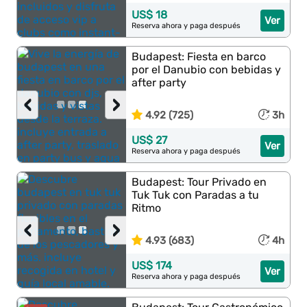
US$ 18
Ver
Reserva ahora y paga después
Budapest: Fiesta en barco
por el Danubio con bebidas y
after party
‹
›
4.92 (725)
3h
US$ 27
Ver
Reserva ahora y paga después
Budapest: Tour Privado en
Tuk Tuk con Paradas a tu
Ritmo
‹
›
4.93 (683)
4h
US$ 174
Ver
Reserva ahora y paga después