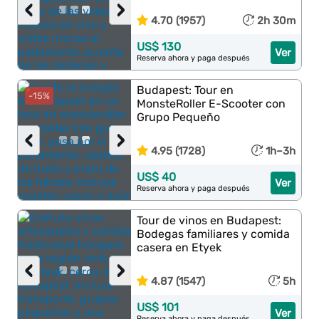
‹
›
4.70 (1957)
2h 30m
US$ 130
Ver
Reserva ahora y paga después
Budapest: Tour en
-15%
MonsteRoller E-Scooter con
Grupo Pequeño
‹
›
4.95 (1728)
1h–3h
US$ 40
Ver
Reserva ahora y paga después
Tour de vinos en Budapest:
Bodegas familiares y comida
casera en Etyek
‹
›
4.87 (1547)
5h
US$ 101
Ver
Reserva ahora y paga después