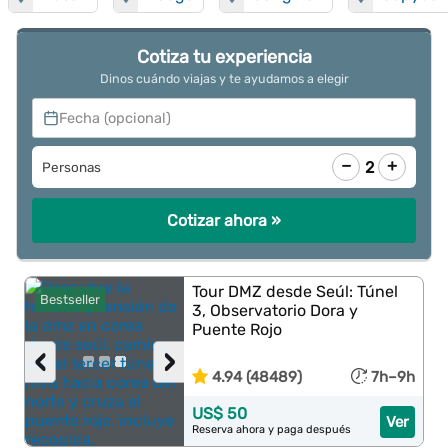
Cotiza tu experiencia
Dinos cuándo viajas y te ayudamos a elegir
Fecha (opcional)
−
+
2
Personas
Cotizar ahora »
Tour DMZ desde Seúl: Túnel
Bestseller
3, Observatorio Dora y
Puente Rojo
‹
›
4.94 (48489)
7h–9h
US$ 50
Ver
Reserva ahora y paga después