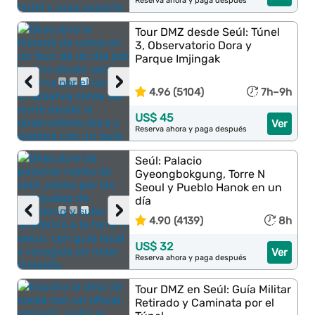
Reserva ahora y paga después
Tour DMZ desde Seúl: Túnel
3, Observatorio Dora y
Parque Imjingak
‹
›
4.96 (5104)
7h–9h
US$ 45
Ver
Reserva ahora y paga después
Seúl: Palacio
Gyeongbokgung, Torre N
Seoul y Pueblo Hanok en un
día
‹
›
4.90 (4139)
8h
US$ 32
Ver
Reserva ahora y paga después
Tour DMZ en Seúl: Guía Militar
Retirado y Caminata por el