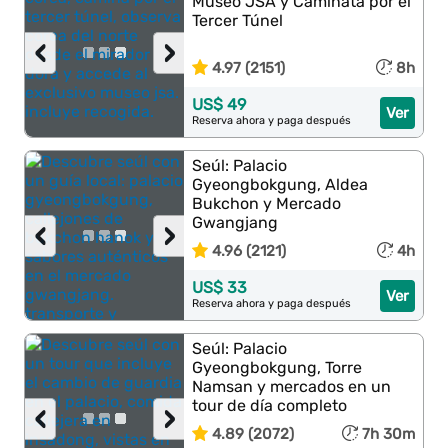
Museo JSA y Caminata por el
Tercer Túnel
‹
›
4.97 (2151)
8h
US$ 49
Ver
Reserva ahora y paga después
Seúl: Palacio
Gyeongbokgung, Aldea
Bukchon y Mercado
Gwangjang
‹
›
4.96 (2121)
4h
US$ 33
Ver
Reserva ahora y paga después
Seúl: Palacio
Gyeongbokgung, Torre
Namsan y mercados en un
tour de día completo
‹
›
4.89 (2072)
7h 30m