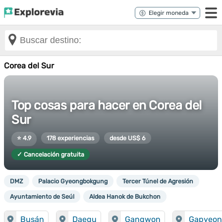
Corea del Sur
Top cosas para hacer en Corea del
Sur
⭐ 4.9
178 experiencias
desde US$ 6
✓ Cancelación gratuita
DMZ
Palacio Gyeongbokgung
Tercer Túnel de Agresión
Ayuntamiento de Seúl
Aldea Hanok de Bukchon
Busán
Daegu
Gangwon
Gapyeo