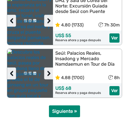
DMZ y Sala de Corea del
Norte: Excursión Guiada
desde Seúl con Puente
‹
›
4.80 (1733)
7h 30m
US$ 55
Ver
Reserva ahora y paga después
Seúl: Palacios Reales,
Insadong y Mercado
Namdaemun en Tour de Día
‹
›
4.88 (1700)
8h
US$ 68
Ver
Reserva ahora y paga después
Siguiente »