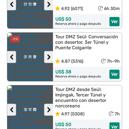
‹
›
4.92 (6071)
6h 30m
US$ 50
Ver
Reserva ahora y paga después
Tour DMZ Seúl: Conversación
-5%
con desertor, 3er Túnel y
Puente Colgante
‹
›
4.87 (5316)
7h–9h
US$ 38
Ver
Reserva ahora y paga después
Tour DMZ desde Seúl:
Imjingak, Tercer Túnel y
encuentro con desertor
norcoreano
‹
›
4.97 (5308)
7h
US$ 50
Ver