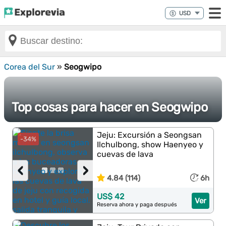
Corea del Sur
»
Seogwipo
Top cosas para hacer en Seogwipo
Jeju: Excursión a Seongsan
-34%
Ilchulbong, show Haenyeo y
cuevas de lava
‹
›
4.84 (114)
6h
US$ 42
Ver
Reserva ahora y paga después