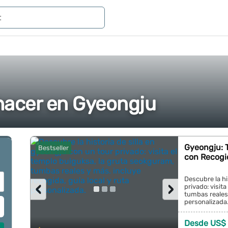
hacer en Gyeongju
Gyeongju: 
Bestseller
con Recogid
Descubre la hi
‹
›
privado: visit
tumbas reales 
personalizada..
Desde US$ 