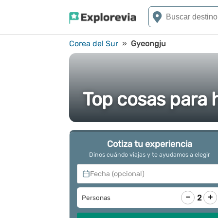
Corea del Sur
»
Gyeongju
Top cosas para 
Cotiza tu experiencia
Dinos cuándo viajas y te ayudamos a elegir
Fecha (opcional)
−
+
2
Personas