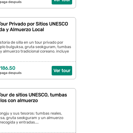
 paga después
Tour Privado por Sitios UNESCO
da y Almuerzo Local
storia de silla en un tour privado por
plo bulguksa, gruta seokguram, tumbas
y almuerzo tradicional coreano. incluye
186.50
Ver tour
 paga después
Tour de sitios UNESCO, tumbas
plos con almuerzo
ngju y sus tesoros: tumbas reales,
sa, gruta seokguram y un almuerzo
 recogida y entradas....