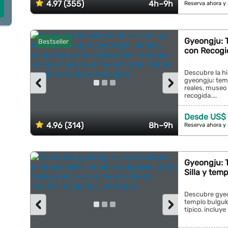
4.97 (355)
4h–9h
Reserva ahora y
Gyeongju: 
Bestseller
con Recogi
Descubre la hi
‹
›
gyeongju: tem
reales, museo 
recogida....
Desde US$ 
4.96 (314)
8h–9h
Reserva ahora y
Gyeongju: 
Silla y tem
Descubre gyeo
‹
›
templo bulguk
típico. incluye