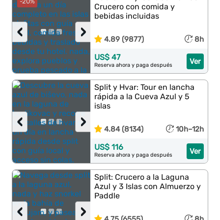
-20%
Crucero con comida y
bebidas incluidas
‹
›
4.89 (9877)
8h
US$ 47
Ver
Reserva ahora y paga después
Split y Hvar: Tour en lancha
rápida a la Cueva Azul y 5
islas
‹
›
4.84 (8134)
10h–12h
US$ 116
Ver
Reserva ahora y paga después
Split: Crucero a la Laguna
Azul y 3 Islas con Almuerzo y
Paddle
‹
›
4.75 (6555)
8h