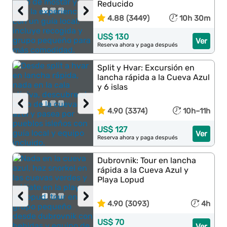
Reducido
‹
›
4.88 (3449)
10h 30m
US$ 130
Ver
Reserva ahora y paga después
Split y Hvar: Excursión en
lancha rápida a la Cueva Azul
y 6 islas
‹
›
4.90 (3374)
10h–11h
US$ 127
Ver
Reserva ahora y paga después
Dubrovnik: Tour en lancha
rápida a la Cueva Azul y
Playa Lopud
‹
›
4.90 (3093)
4h
US$ 70
Ver