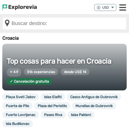
Croacia
Top cosas para hacer en Croacia
⭐ 4.9
516 experiencias
desde US$ 14
✓ Cancelación gratuita
Playa Sveti Jakov
Islas Elafiti
Casco Antiguo de Dubrovnik
Puerta de Pile
Plaza del Peristilo
Murallas de Dubrovnik
Fuerte Lovrijenac
Paseo Riva
Islas Pakleni
Isla Budikovac