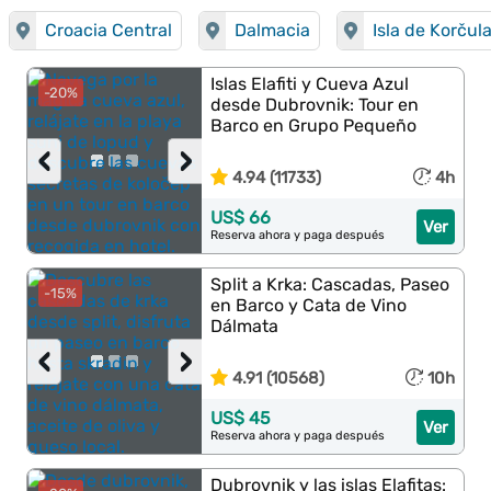
Croacia Central
Dalmacia
Isla de Korčul
Islas Elafiti y Cueva Azul
-20%
desde Dubrovnik: Tour en
Barco en Grupo Pequeño
‹
›
4.94 (11733)
4h
US$ 66
Ver
Reserva ahora y paga después
Split a Krka: Cascadas, Paseo
-15%
en Barco y Cata de Vino
Dálmata
‹
›
4.91 (10568)
10h
US$ 45
Ver
Reserva ahora y paga después
Dubrovnik y las islas Elafitas: