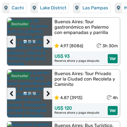
Cachi
Lake District
Las Pampas
M
Buenos Aires: Tour
Bestseller
gastronómico en Palermo
con empanadas y parrilla
‹
›
4.97 (8086)
3h 30m
US$ 93
Ver
Reserva ahora y paga después
Buenos Aires: Tour Privado
Bestseller
por la Ciudad con Recoleta y
Caminito
‹
›
4.87 (3913)
4h
US$ 120
Ver
Reserva ahora y paga después
Buenos Aires: Bus Turístico,