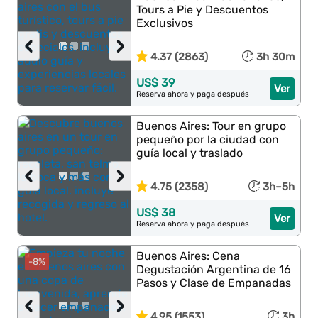
Tours a Pie y Descuentos
Exclusivos
‹
›
4.37 (2863)
3h 30m
US$ 39
Ver
Reserva ahora y paga después
Buenos Aires: Tour en grupo
pequeño por la ciudad con
guía local y traslado
‹
›
4.75 (2358)
3h–5h
US$ 38
Ver
Reserva ahora y paga después
Buenos Aires: Cena
-8%
Degustación Argentina de 16
Pasos y Clase de Empanadas
‹
›
4.95 (1553)
3h