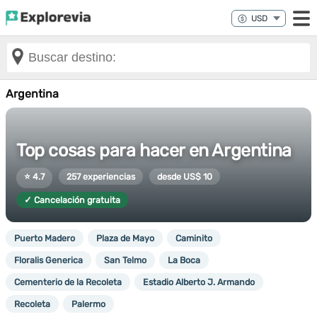
Argentina
Top cosas para hacer en Argentina
⭐ 4.7
257 experiencias
desde US$ 10
✓ Cancelación gratuita
Puerto Madero
Plaza de Mayo
Caminito
Floralis Generica
San Telmo
La Boca
Cementerio de la Recoleta
Estadio Alberto J. Armando
Recoleta
Palermo