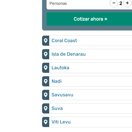
−
+
2
Personas
Cotizar ahora »
Coral Coast
Isla de Denarau
Lautoka
Nadi
Savusavu
Suva
Viti Levu