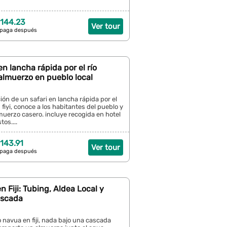
144.23
Ver tour
 paga después
 en lancha rápida por el río
almuerzo en pueblo local
ión de un safari en lancha rápida por el
 fiyi, conoce a los habitantes del pueblo y
muerzo casero. incluye recogida en hotel
tos....
143.91
Ver tour
 paga después
n Fiji: Tubing, Aldea Local y
ascada
ío navua en fiji, nada bajo una cascada