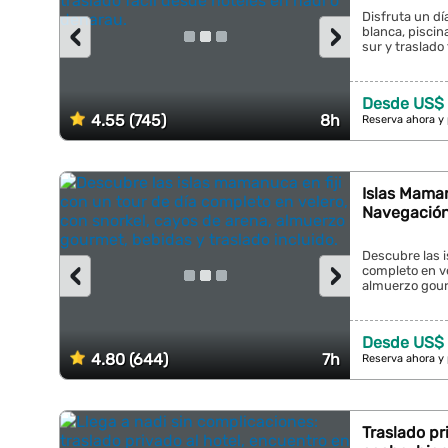
Disfruta un dí
‹
›
blanca, piscina
sur y traslado 
Desde US$ 
4.55 (745)
8h
Reserva ahora y
Islas Maman
Navegación
Descubre las i
‹
›
completo en ve
almuerzo gourm
Desde US$ 
4.80 (644)
7h
Reserva ahora y
Traslado pr