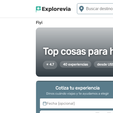
Fiyi
Top cosas para h
⭐ 4.7
40 experiencias
desde US
Cotiza tu experiencia
Dinos cuándo viajas y te ayudamos a elegir
Fecha (opcional)