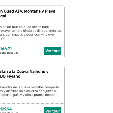
 en Quad ATV, Montaña y Playa
ocal
n de un tour en quad atv en nadi,
 mayor templo hindú de fiji, subiendo las
la, con snacks y guía local—incluye
po....
166.71
Ver tour
 paga después
afari a la Cueva Naihehe y
BQ Fiyiano
leyendas de la cueva naihehe, comparte
es y disfruta un almuerzo bbq junto al
ansporte, guía y visita a pueblo desde
129.94
Ver tour