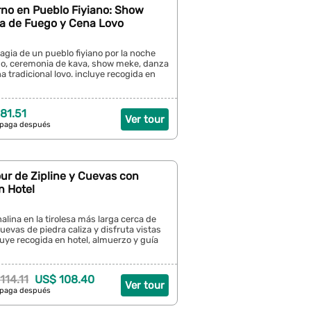
rno en Pueblo Fiyiano: Show
a de Fuego y Cena Lovo
gia de un pueblo fiyiano por la noche
do, ceremonia de kava, show meke, danza
a tradicional lovo. incluye recogida en
81.51
Ver tour
 paga después
Tour de Zipline y Cuevas con
n Hotel
nalina en la tirolesa más larga cerca de
cuevas de piedra caliza y disfruta vistas
cluye recogida en hotel, almuerzo y guía
114.11
US$ 108.40
Ver tour
 paga después