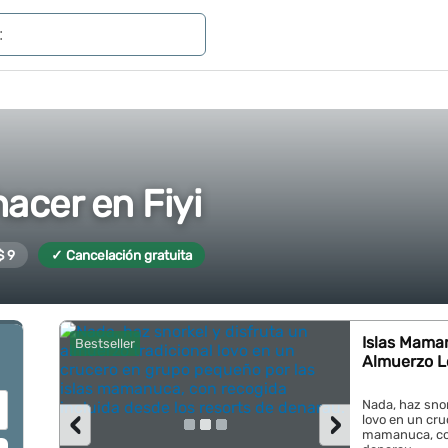
acer en Fiyi
$ 9
✓ Cancelación gratuita
Islas Maman
Bestseller
Almuerzo L
Nada, haz snor
‹
›
lovo en un cru
mamanuca, con