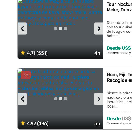
Tour Noctu
Meke, Danz
Descubre la ma
‹
›
con tour guia
de fuego y cen
hotel....
Desde US$ 
4.71 (551)
4h
Reserva ahora y
Nadi, Fiji: 
-5%
Recogida e
Siente la adre
‹
›
nadi, explora 
increíbles. in
local....
Desde
US$ 
4.92 (486)
5h
Reserva ahora y