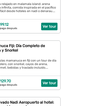
a relajado en malamala island: arena
 infinita, comida inspirada en el pacífico
fácil desde hoteles en nadi o denarau....
99.12
Ver tour
 paga después
uca Fiji: Día Completo de
 y Snorkel
slas mamanuca en fiji con un tour de día
lero, con snorkel, cayos de arena,
et, bebidas y traslado incluido....
129.70
Ver tour
 paga después
ivado Nadi Aeropuerto al hotel: