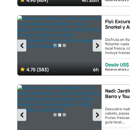
4.96 (469)
4h 30m
Reserva ahora y
Fiyi: Excur
Snorkel y 
Disfruta en fi
‹
›
flotante: nada
local fresca, c
incluye trasla
Desde US$ 
4.75 (383)
6h
Reserva ahora y
Nadi: Jardí
Barro y Tou
Descubre nadi
‹
›
sabeto, pasea
frutas frescas
guía local....