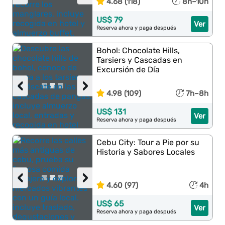
4.68 (118)
8h–10h
US$ 79
Ver
Reserva ahora y paga después
Bohol: Chocolate Hills,
Tarsiers y Cascadas en
Excursión de Día
‹
›
4.98 (109)
7h–8h
US$ 131
Ver
Reserva ahora y paga después
Cebu City: Tour a Pie por su
Historia y Sabores Locales
‹
›
4.60 (97)
4h
US$ 65
Ver
Reserva ahora y paga después