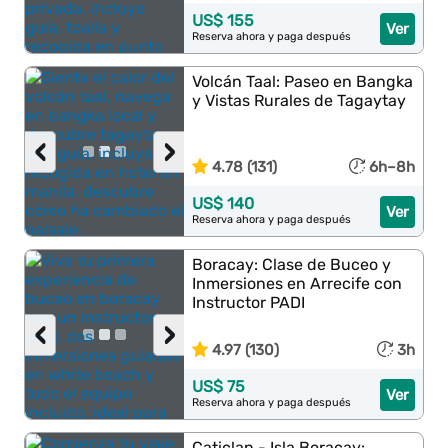
US$ 155
Ver
Reserva ahora y paga después
Volcán Taal: Paseo en Bangka
y Vistas Rurales de Tagaytay
‹
›
4.78 (131)
6h–8h
US$ 140
Ver
Reserva ahora y paga después
Boracay: Clase de Buceo y
Inmersiones en Arrecife con
Instructor PADI
‹
›
4.97 (130)
3h
US$ 75
Ver
Reserva ahora y paga después
Caticlan - Isla Boracay: