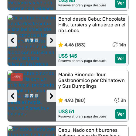
US$ 85
Ver
Reserva ahora y paga después
Bohol desde Cebu: Chocolate
Hills, tarsiers y almuerzo en el
río Loboc
‹
›
4.46 (183)
14h
US$ 145
Ver
Reserva ahora y paga después
Manila Binondo: Tour
-15%
Gastronómico por Chinatown
y Sus Dumplings
‹
›
4.93 (180)
3h
US$ 51
Ver
Reserva ahora y paga después
Cebu: Nado con tiburones
ballena, playa de Sumilon y