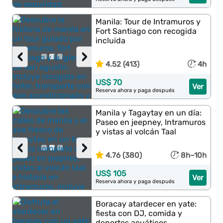
Manila: Tour de Intramuros y
Fort Santiago con recogida
incluida
‹
›
4.52 (413)
4h
US$ 70
Ver
Reserva ahora y paga después
Manila y Tagaytay en un día:
Paseo en jeepney, Intramuros
y vistas al volcán Taal
‹
›
4.76 (380)
8h–10h
US$ 105
Ver
Reserva ahora y paga después
Boracay atardecer en yate:
fiesta con DJ, comida y
deportes acuáticos