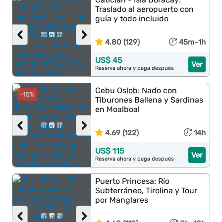
Traslado al aeropuerto con
guía y todo incluido
‹
›
4.80 (129)
45m–1h
US$ 45
Ver
Reserva ahora y paga después
Cebu Oslob: Nado con
-15%
Tiburones Ballena y Sardinas
en Moalboal
‹
›
4.69 (122)
14h
US$ 115
Ver
Reserva ahora y paga después
Puerto Princesa: Río
Subterráneo, Tirolina y Tour
por Manglares
‹
›