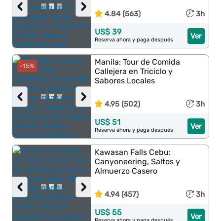
‹
›
4.84 (563)
3h
US$ 39
Ver
Reserva ahora y paga después
Manila: Tour de Comida
-15%
Callejera en Triciclo y
Sabores Locales
‹
›
4.95 (502)
3h
US$ 51
Ver
Reserva ahora y paga después
Kawasan Falls Cebu:
Canyoneering, Saltos y
Almuerzo Casero
‹
›
4.94 (457)
3h
US$ 55
Ver
Reserva ahora y paga después