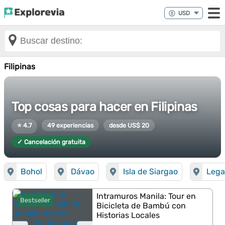
Filipinas
Top cosas para hacer en Filipinas
⭐ 4.7
49 experiencias
desde US$ 20
✓ Cancelación gratuita
Bohol
Dávao
Isla de Siargao
Lega
Intramuros Manila: Tour en
Bestseller
Bicicleta de Bambú con
Historias Locales