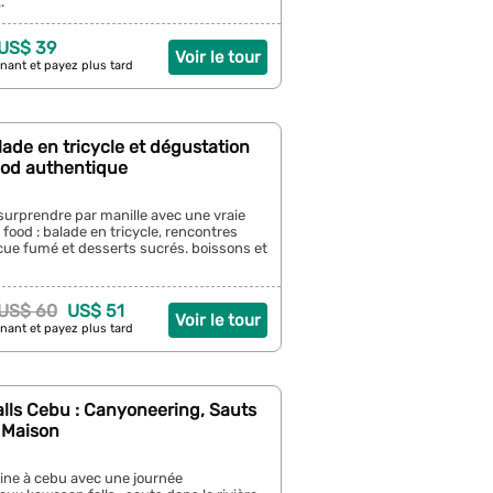
.
 US$ 39
Voir le tour
nant et payez plus tard
alade en tricycle et dégustation
ood authentique
surprendre par manille avec une vraie
 food : balade en tricycle, rencontres
cue fumé et desserts sucrés. boissons et
US$ 60
US$ 51
Voir le tour
nant et payez plus tard
lls Cebu : Canyoneering, Sauts
 Maison
line à cebu avec une journée