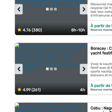
Découvrez man
‹
›
respirez l’air 
taal. tour com
d’intramuros et
À partir de
4.76 (380)
8h–10h
Réservez mainte
Boracay : C
yacht festi
Vivez le couch
‹
›
festif avec dj 
sports nautiqu
boissons et mê
À partir de
4.99 (261)
4h
Réservez mainte
Cebu : Nage