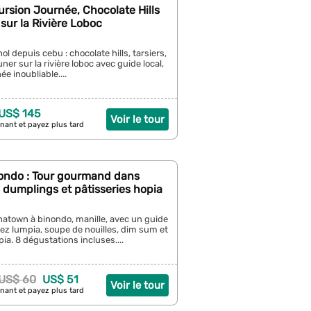
ursion Journée, Chocolate Hills
sur la Rivière Loboc
l depuis cebu : chocolate hills, tarsiers,
ner sur la rivière loboc avec guide local,
e inoubliable....
 US$ 145
Voir le tour
nant et payez plus tard
nondo : Tour gourmand dans
dumplings et pâtisseries hopia
natown à binondo, manille, avec un guide
rez lumpia, soupe de nouilles, dim sum et
pia. 8 dégustations incluses....
US$ 60
US$ 51
Voir le tour
nant et payez plus tard