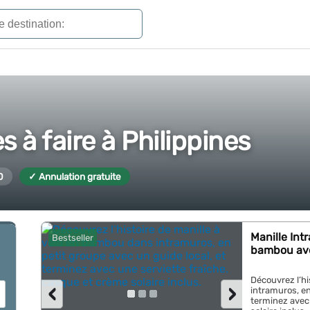
s à faire à Philippines
0
✓ Annulation gratuite
Manille Int
Bestseller
bambou avec
Découvrez l’hi
‹
›
intramuros, en
terminez avec 