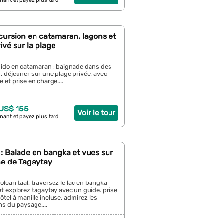
nant et payez plus tard
xcursion en catamaran, lagons et
ivé sur la plage
nido en catamaran : baignade dans des
, déjeuner sur une plage privée, avec
e et prise en charge....
 US$ 155
Voir le tour
nant et payez plus tard
 : Balade en bangka et vues sur
e de Tagaytay
olcan taal, traversez le lac en bangka
 et explorez tagaytay avec un guide. prise
ôtel à manille incluse. admirez les
s du paysage....