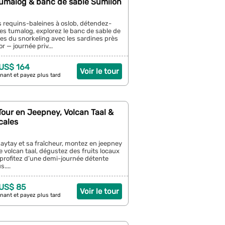
umalog & banc de sable Sumilon
s requins-baleines à oslob, détendez-
es tumalog, explorez le banc de sable de
tes du snorkeling avec les sardines près
or — journée priv...
 US$ 164
Voir le tour
nant et payez plus tard
Tour en Jeepney, Volcan Taal &
cales
aytay et sa fraîcheur, montez en jeepney
e volcan taal, dégustez des fruits locaux
 profitez d’une demi-journée détente
....
 US$ 85
Voir le tour
nant et payez plus tard