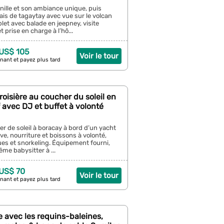
ille et son ambiance unique, puis
frais de tagaytay avec vue sur le volcan
plet avec balade en jeepney, visite
 prise en charge à l’hô...
 US$ 105
Voir le tour
nant et payez plus tard
roisière au coucher du soleil en
f avec DJ et buffet à volonté
er de soleil à boracay à bord d’un yacht
live, nourriture et boissons à volonté,
es et snorkeling. Équipement fourni,
me babysitter à ...
 US$ 70
Voir le tour
nant et payez plus tard
 avec les requins-baleines,