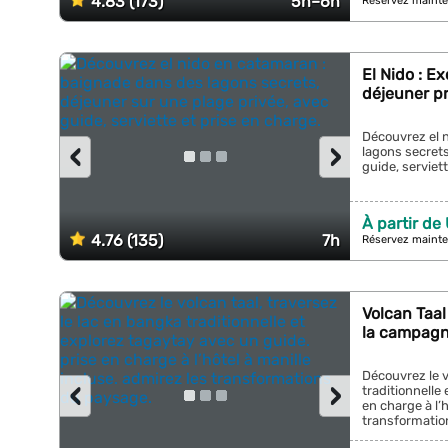
4.83 (173)
5h–6h
Réservez mainte
El Nido : E
déjeuner pr
Découvrez el 
‹
›
lagons secrets
guide, serviett
À partir de
4.76 (135)
7h
Réservez mainte
Volcan Taal
la campagn
Découvrez le v
‹
›
traditionnelle
en charge à l’h
transformation