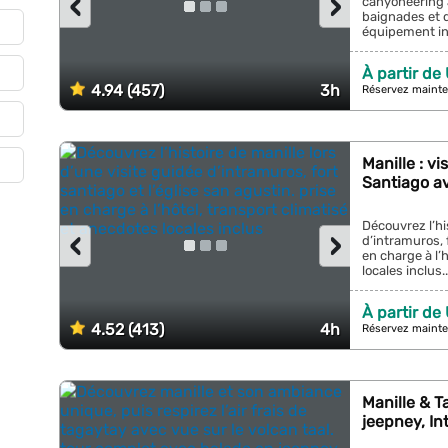
‹
›
canyoneering a
baignades et d
équipement inc
À partir de
4.94 (457)
3h
Réservez mainte
Manille : vi
Santiago a
Découvrez l’hi
‹
›
d’intramuros, f
en charge à l’
locales inclus..
À partir de
4.52 (413)
4h
Réservez mainte
Manille & T
jeepney, In