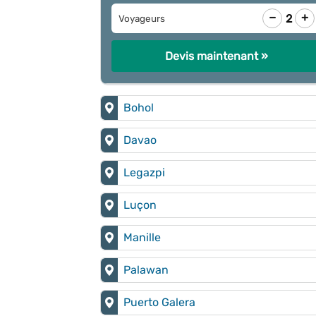
−
+
2
Voyageurs
Devis maintenant »
Bohol
Davao
Legazpi
Luçon
Manille
Palawan
Puerto Galera