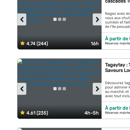
cascades T
Nagez avec le
‹
›
vous aux chut
sumilon et fai
de l’île pescad
À partir de
4.74 (244)
16h
Réservez mainte
Tagaytay : 
Saveurs Lo
Découvrez tag
‹
›
pour admirer l
au marché, et
avec tout inclus
À partir de
4.61 (235)
4h–5h
Réservez mainte