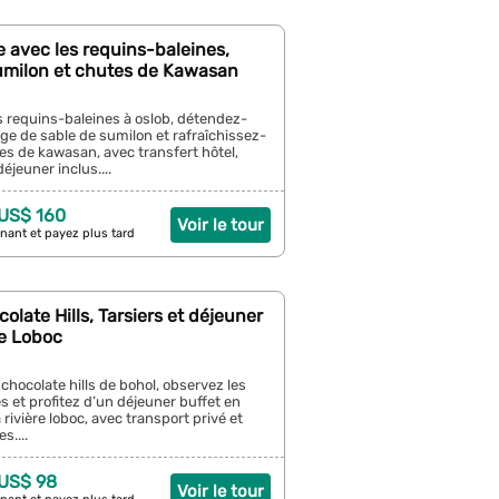
 avec les requins-baleines,
umilon et chutes de Kawasan
s requins-baleines à oslob, détendez-
age de sable de sumilon et rafraîchissez-
s de kawasan, avec transfert hôtel,
déjeuner inclus....
 US$ 160
Voir le tour
nant et payez plus tard
olate Hills, Tarsiers et déjeuner
re Loboc
chocolate hills de bohol, observez les
ès et profitez d’un déjeuner buffet en
a rivière loboc, avec transport privé et
s....
 US$ 98
Voir le tour