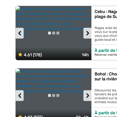
Cebu : Nage
plage de S
Nagez avec le
‹
›
vous sur la pl
vous aux chute
guide local et 
À partir de
4.61 (178)
14h
Réservez mainte
Bohol : Choc
sur la riviè
Découvrez les 
‹
›
tarsiers de pr
croisière sur l
entrées incluse
À partir de