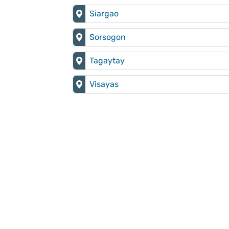
Siargao
Sorsogon
Tagaytay
Visayas