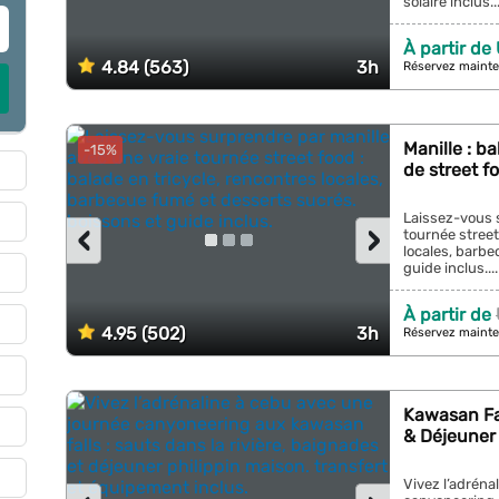
solaire inclus...
À partir de
4.84 (563)
3h
Réservez mainte
Manille : b
-15%
de street f
Laissez-vous 
‹
›
tournée street
locales, barbe
guide inclus....
À partir de
4.95 (502)
3h
Réservez mainte
Kawasan Fa
& Déjeuner
Vivez l’adréna