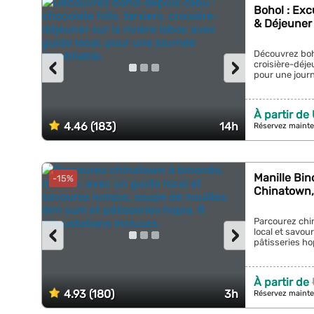
Bohol : Exc
& Déjeuner 
Découvrez boho
‹
›
croisière-déjeu
pour une journé
À partir de
4.46 (183)
14h
Réservez mainte
Manille Bi
-15%
Chinatown, 
Parcourez chi
‹
›
local et savou
pâtisseries ho
À partir de
4.93 (180)
3h
Réservez mainte