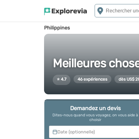
Philippines
Meilleures chose
⭐ 4.7
46 expériences
dès US$ 2
Demandez un devis
Dites-nous quand vous voyagez, on vous aide à
choisir
Date (optionnelle)