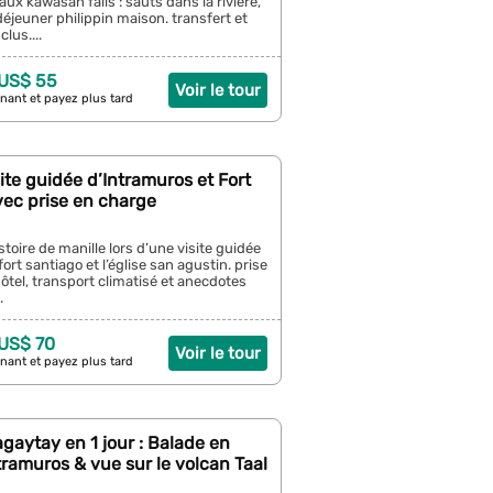
ux kawasan falls : sauts dans la rivière,
éjeuner philippin maison. transfert et
lus....
 US$ 55
Voir le tour
nant et payez plus tard
site guidée d’Intramuros et Fort
vec prise en charge
stoire de manille lors d’une visite guidée
ort santiago et l’église san agustin. prise
hôtel, transport climatisé et anecdotes
.
 US$ 70
Voir le tour
nant et payez plus tard
agaytay en 1 jour : Balade en
tramuros & vue sur le volcan Taal