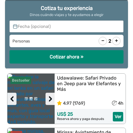
Cotiza tu experiencia
Dinos cuándo viajas y te ayudamos a elegir
Fecha (opcional)
−
+
2
Personas
Cotizar ahora »
Udawalawe: Safari Privado
Bestseller
en Jeep para Ver Elefantes y
Más
‹
›
4.97 (1769)
4h
US$ 25
Ver
Reserva ahora y paga después
Mirissa: Avistamiento de