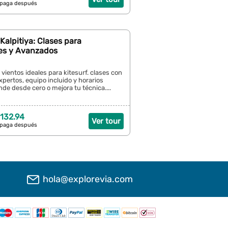
 paga después
 Kalpitiya: Clases para
tes y Avanzados
 vientos ideales para kitesurf. clases con
xpertos, equipo incluido y horarios
ende desde cero o mejora tu técnica....
132.94
Ver tour
 paga después
hola@explorevia.com