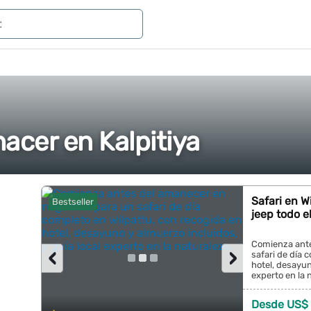
acer en Kalpitiya
Safari en 
Bestseller
jeep todo e
Comienza ant
‹
›
safari de día 
hotel, desayun
experto en la n
Desde US$