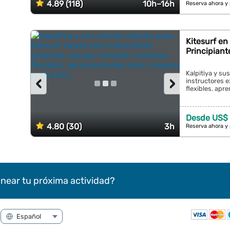
4.89 (118)
10h–16h
Reserva ahora y
Kitesurf en
Principian
Kalpitiya y sus
‹
›
instructores e
flexibles. apr
Desde US$ 
4.80 (30)
3h
Reserva ahora y
near tu próxima actividad?