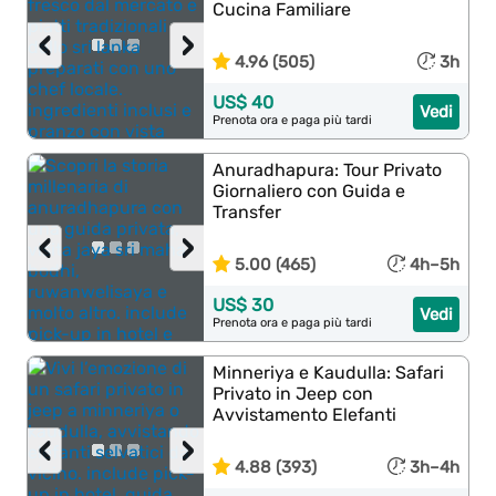
Cucina Familiare
‹
›
4.96 (505)
3h
US$ 40
Vedi
Prenota ora e paga più tardi
Anuradhapura: Tour Privato
Giornaliero con Guida e
Transfer
‹
›
5.00 (465)
4h–5h
US$ 30
Vedi
Prenota ora e paga più tardi
Minneriya e Kaudulla: Safari
Privato in Jeep con
Avvistamento Elefanti
‹
›
4.88 (393)
3h–4h