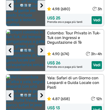
‹
›
4.98 (680)
3h
US$ 25
Vedi
Prenota ora e paga più tardi
Colombo: Tour Privato in Tuk-
Tuk con Ingressi e
Degustazione di Tè
‹
›
4.90 (674)
3h–4h
US$ 26
Vedi
Prenota ora e paga più tardi
Yala: Safari di un Giorno con
Leopardi e Guida Locale con
Pasti
‹
›
4.87 (658)
12h
US$ 13