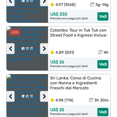
‹
›
4.97 (1068)
3g–14g
US$ 330
Vedi
Prenota ora e paga più tardi
Colombo: Tour in Tuk Tuk con
-20%
Street Food e Ingressi Inclusi
‹
›
4.89 (831)
4h
US$ 26
Vedi
Prenota ora e paga più tardi
Sri Lanka: Corso di Cucina
con Nonna e Ingredienti
Freschi dal Mercato
‹
›
4.98 (714)
3h 30m
US$ 25
Vedi
Prenota ora e paga più tardi