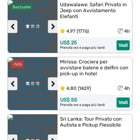
Udawalawe: Safari Privato in
Bestseller
Jeep con Avvistamento
Elefanti
‹
›
4.97 (1776)
4h
US$ 25
Vedi
Prenota ora e paga più tardi
Mirissa: Crociera per
-16%
avvistare balene e delfini con
pick-up in hotel
‹
›
4.80 (1429)
4h
US$ 55
Vedi
Prenota ora e paga più tardi
Sri Lanka: Tour Privato con
Autista e Pickup Flessibile