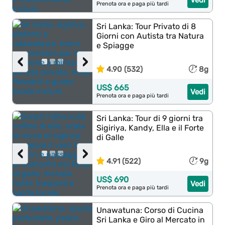
Vedi
Prenota ora e paga più tardi
Sri Lanka: Tour Privato di 8
Giorni con Autista tra Natura
e Spiagge
‹
›
4.90 (532)
8g
US$ 665
Vedi
Prenota ora e paga più tardi
Sri Lanka: Tour di 9 giorni tra
Sigiriya, Kandy, Ella e il Forte
di Galle
‹
›
4.91 (522)
9g
US$ 690
Vedi
Prenota ora e paga più tardi
Unawatuna: Corso di Cucina
Sri Lanka e Giro al Mercato in