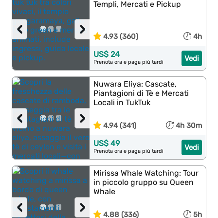
Templi, Mercati e Pickup
‹
›
4.93 (360)
4h
US$ 24
Vedi
Prenota ora e paga più tardi
Nuwara Eliya: Cascate,
Piantagioni di Tè e Mercati
Locali in TukTuk
‹
›
4.94 (341)
4h 30m
US$ 49
Vedi
Prenota ora e paga più tardi
Mirissa Whale Watching: Tour
in piccolo gruppo su Queen
Whale
‹
›
4.88 (336)
5h