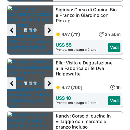
Sigiriya: Corso di Cucina Bio
e Pranzo in Giardino con
Pickup
‹
›
4.97 (711)
2h 30m
US$ 55
Vedi
Prenota ora e paga più tardi
Ella: Visita e Degustazione
alla Fabbrica di Tè Uva
Halpewatte
‹
›
4.77 (700)
1h
US$ 10
Vedi
Prenota ora e paga più tardi
Kandy: Corso di cucina in
villaggio con mercato e
pranzo incluso