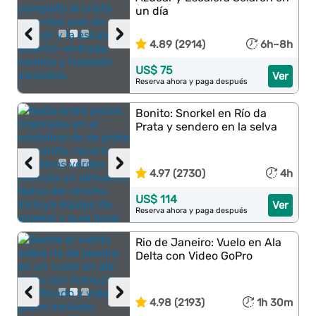
un día
‹
›
4.89 (2914)
6h–8h
US$ 75
Ver
Reserva ahora y paga después
Bonito: Snorkel en Río da
Prata y sendero en la selva
‹
›
4.97 (2730)
4h
US$ 114
Ver
Reserva ahora y paga después
Rio de Janeiro: Vuelo en Ala
Delta con Video GoPro
‹
›
4.98 (2193)
1h 30m