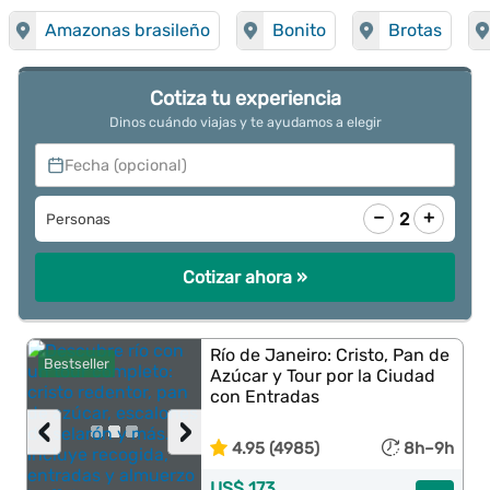
Amazonas brasileño
Bonito
Brotas
Cotiza tu experiencia
Dinos cuándo viajas y te ayudamos a elegir
Fecha (opcional)
−
+
2
Personas
Cotizar ahora »
Río de Janeiro: Cristo, Pan de
Bestseller
Azúcar y Tour por la Ciudad
con Entradas
‹
›
4.95 (4985)
8h–9h
US$ 173