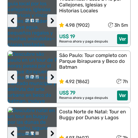
Callejones, Iglesias y
Historias Locales
‹
›
4.98 (1902)
3h 5m
US$ 19
Ver
Reserva ahora y paga después
São Paulo: Tour completo con
Parque Ibirapuera y Beco do
Batman
‹
›
4.92 (1862)
7h
US$ 79
Ver
Reserva ahora y paga después
Costa Norte de Natal: Tour en
Buggy por Dunas y Lagos
‹
›