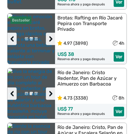
Ver
Reserva ahora y paga después
Brotas: Rafting en Río Jacaré
Bestseller
Pepira con Transporte
Privado
‹
›
4.97 (3898)
4h
US$ 38
Ver
Reserva ahora y paga después
Río de Janeiro: Cristo
Redentor, Pan de Azúcar y
Almuerzo con Barbacoa
‹
›
4.73 (3338)
8h
US$ 77
Ver
Reserva ahora y paga después
Río de Janeiro: Cristo, Pan de
Azúcar y Escalera Selarón en