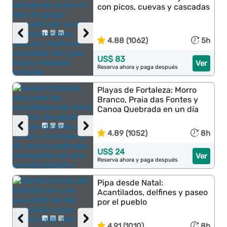
con picos, cuevas y cascadas
‹
›
4.88 (1062)
5h
US$ 83
Ver
Reserva ahora y paga después
Playas de Fortaleza: Morro
Branco, Praia das Fontes y
Canoa Quebrada en un día
‹
›
4.89 (1052)
8h
US$ 24
Ver
Reserva ahora y paga después
Pipa desde Natal:
Acantilados, delfines y paseo
por el pueblo
‹
›
4.91 (1010)
8h