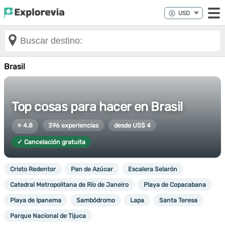
Brasil
Top cosas para hacer en Brasil
⭐ 4.8
396 experiencias
desde US$ 4
✓ Cancelación gratuita
Cristo Redentor
Pan de Azúcar
Escalera Selarón
Catedral Metropolitana de Río de Janeiro
Playa de Copacabana
Playa de Ipanema
Sambódromo
Lapa
Santa Teresa
Parque Nacional de Tijuca