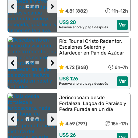
‹
›
4.81 (882)
11h–12h
US$ 20
Ver
Reserva ahora y paga después
Río: Tour al Cristo Redentor,
Escalones Selarón y
Atardecer en Pan de Azúcar
‹
›
4.72 (868)
6h–7h
US$ 126
Ver
Reserva ahora y paga después
Jericoacoara desde
Fortaleza: Lagoa do Paraíso y
Pedra Furada en un día
‹
›
4.69 (797)
15h–17h
US$ 26
Ver