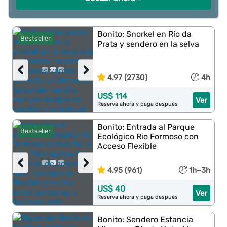
Bonito: Snorkel en Río da
Bestseller
Prata y sendero en la selva
‹
›
4.97 (2730)
4h
US$ 114
Ver
Reserva ahora y paga después
Bonito: Entrada al Parque
Bestseller
Ecológico Rio Formoso con
Acceso Flexible
‹
›
4.95 (961)
1h–3h
US$ 40
Ver
Reserva ahora y paga después
Bonito: Sendero Estancia