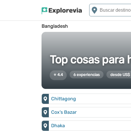
Bangladesh
Top cosas para 
⭐ 4.4
6 experiencias
desde US$
Chittagong
Cox's Bazar
Dhaka