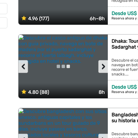
recogida en hot
Desde US$ 
4.96 (177)
6h–8h
Reserva ahora y
Dhaka: Tour
Sadarghat 
Descubre el c
‹
›
navega en bot
recorre el fuer
snacks....
Desde US$ 
4.80 (88)
8h
Reserva ahora y
Bangladesh
su historia
Descubre bang