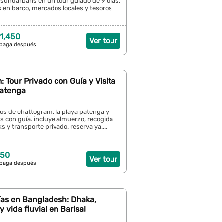
s sundarbans en un tour guiado de 9 días.
 en barco, mercados locales y tesoros
1,450
Ver tour
 paga después
 Tour Privado con Guía y Visita
Patenga
gos de chattogram, la playa patenga y
cos con guía. incluye almuerzo, recogida
s y transporte privado. reserva ya....
 50
Ver tour
 paga después
ías en Bangladesh: Dhaka,
 vida fluvial en Barisal