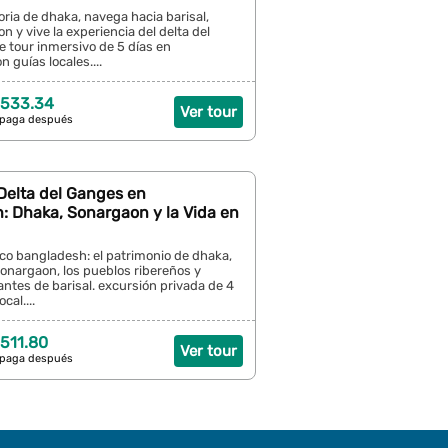
toria de dhaka, navega hacia barisal,
n y vive la experiencia del delta del
 tour inmersivo de 5 días en
 guías locales....
 533.34
Ver tour
 paga después
 Delta del Ganges en
: Dhaka, Sonargaon y la Vida en
ico bangladesh: el patrimonio de dhaka,
sonargaon, los pueblos ribereños y
ntes de barisal. excursión privada de 4
cal....
511.80
Ver tour
 paga después