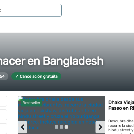
hacer en Bangladesh
 54
✓ Cancelación gratuita
Dhaka Viej
Bestseller
Paseo en R
Descubre dhak
‹
›
recorre la ciu
hindu street y