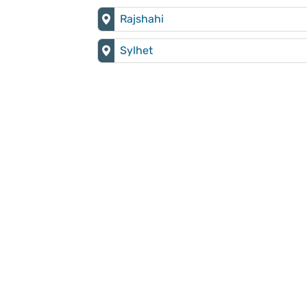
Rajshahi
Sylhet