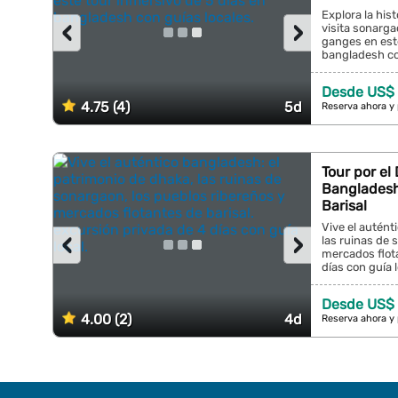
Explora la his
‹
›
visita sonargao
ganges en este
bangladesh con
Desde US$
4.75 (4)
5d
Reserva ahora y
Tour por el
Bangladesh
Barisal
Vive el autént
‹
›
las ruinas de 
mercados flota
días con guía lo
Desde US$ 
4.00 (2)
4d
Reserva ahora y