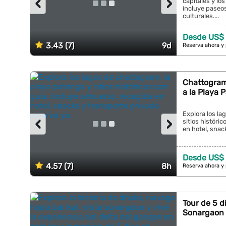
‹
›
capitales y lo
incluye paseos
culturales....
Desde US$ 
3.43 (7)
9d
Reserva ahora y
Chattogram:
a la Playa 
Explora los la
‹
›
sitios históri
en hotel, snack
Desde US$
4.57 (7)
8h
Reserva ahora y
Tour de 5 d
Sonargaon y