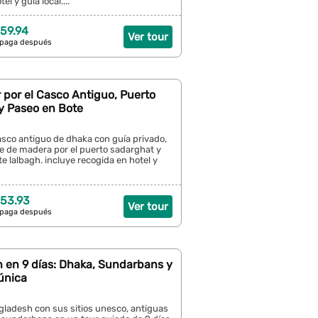
el y guía local....
59.94
Ver tour
 paga después
 por el Casco Antiguo, Puerto
y Paseo en Bote
asco antiguo de dhaka con guía privado,
e de madera por el puerto sadarghat y
te lalbagh. incluye recogida en hotel y
53.93
Ver tour
 paga después
 en 9 días: Dhaka, Sundarbans y
 única
ladesh con sus sitios unesco, antiguas