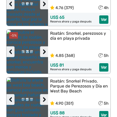
‹
›
4.76 (379)
4h
US$ 65
Ver
Reserva ahora y paga después
Roatán: Snorkel, perezosos y
-5%
día en playa privada
‹
›
4.85 (368)
5h
US$ 81
Ver
Reserva ahora y paga después
Roatán: Snorkel Privado,
Parque de Perezosos y Día en
West Bay Beach
‹
›
4.90 (351)
5h
US$ 88
Ver