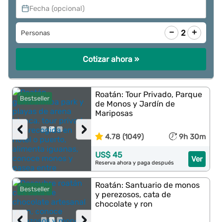
Fecha (opcional)
−
+
2
Personas
Cotizar ahora »
Roatán: Tour Privado, Parque
Bestseller
de Monos y Jardín de
Mariposas
‹
›
4.78 (1049)
9h 30m
US$ 45
Ver
Reserva ahora y paga después
Roatán: Santuario de monos
Bestseller
y perezosos, cata de
chocolate y ron
‹
›