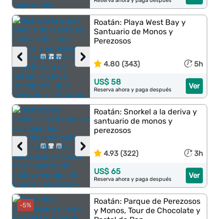
Reserva ahora y paga después
Roatán: Playa West Bay y
Santuario de Monos y
Perezosos
‹
›
4.80 (343)
5h
US$ 58
Ver
Reserva ahora y paga después
Roatán: Snorkel a la deriva y
santuario de monos y
perezosos
‹
›
4.93 (322)
3h
US$ 65
Ver
Reserva ahora y paga después
Roatán: Parque de Perezosos
-5%
y Monos, Tour de Chocolate y