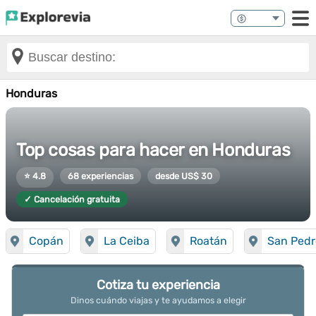
Honduras
Top cosas para hacer en Honduras
⭐ 4.8
68 experiencias
desde US$ 30
✓ Cancelación gratuita
Copán
La Ceiba
Roatán
San Pedr
Cotiza tu experiencia
Dinos cuándo viajas y te ayudamos a elegir