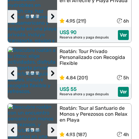
en el Arrecife y Playa Privada
‹
›
4.95 (211)
6h
US$ 90
Ver
Reserva ahora y paga después
Roatán: Tour Privado
Personalizado con Recogida
Flexible
‹
›
4.84 (201)
5h
US$ 55
Ver
Reserva ahora y paga después
Roatán: Tour al Santuario de
Monos y Perezosos con Relax
en Playa
‹
›
4.93 (187)
4h