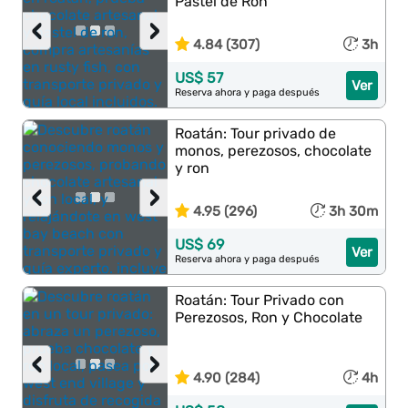
Pastel de Ron
‹
›
4.84 (307)
3h
US$ 57
Ver
Reserva ahora y paga después
Roatán: Tour privado de
monos, perezosos, chocolate
y ron
‹
›
4.95 (296)
3h 30m
US$ 69
Ver
Reserva ahora y paga después
Roatán: Tour Privado con
Perezosos, Ron y Chocolate
‹
›
4.90 (284)
4h