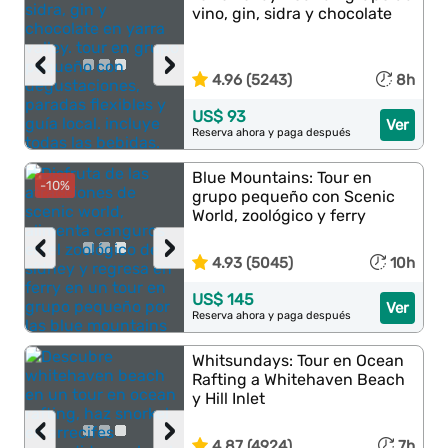
vino, gin, sidra y chocolate
‹
›
4.96 (5243)
8h
US$ 93
Ver
Reserva ahora y paga después
Blue Mountains: Tour en
-10%
grupo pequeño con Scenic
World, zoológico y ferry
‹
›
4.93 (5045)
10h
US$ 145
Ver
Reserva ahora y paga después
Whitsundays: Tour en Ocean
Rafting a Whitehaven Beach
y Hill Inlet
‹
›
4.87 (4924)
7h