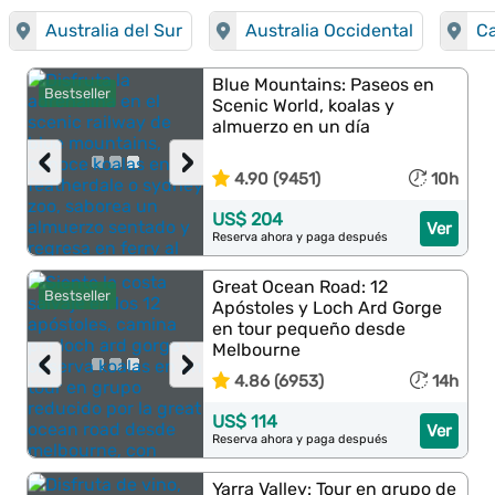
Australia del Sur
Australia Occidental
C
Blue Mountains: Paseos en
Bestseller
Scenic World, koalas y
almuerzo en un día
‹
›
4.90 (9451)
10h
US$ 204
Ver
Reserva ahora y paga después
Great Ocean Road: 12
Bestseller
Apóstoles y Loch Ard Gorge
en tour pequeño desde
Melbourne
‹
›
4.86 (6953)
14h
US$ 114
Ver
Reserva ahora y paga después
Yarra Valley: Tour en grupo de