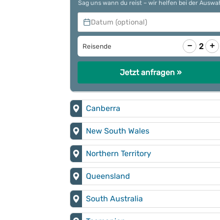
Sag uns wann du reist – wir helfen bei der Auswa
Datum (optional)
−
+
2
Reisende
Jetzt anfragen »
Canberra
New South Wales
Northern Territory
Queensland
South Australia