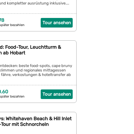
und kompletter ausrüstung inklusive....
78
Tour ansehen
später bezahlen
nd: Food-Tour, Leuchtturm &
n ab Hobart
entdecken: beste food-spots, cape bruny
klimmen und regionales mittagessen
. fähre, verkostungen & hoteltransfer ab
0.60
Tour ansehen
später bezahlen
: Whitehaven Beach & Hill Inlet
Tour mit Schnorcheln