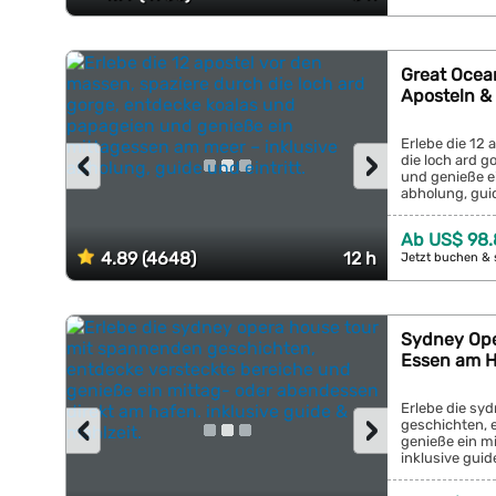
Great Ocea
Aposteln & 
Erlebe die 12 
‹
›
die loch ard 
und genieße e
abholung, guide
Ab US$ 98.
4.89 (4648)
12 h
Jetzt buchen & 
Sydney Ope
Essen am 
Erlebe die sy
‹
›
geschichten, 
genieße ein m
inklusive guide