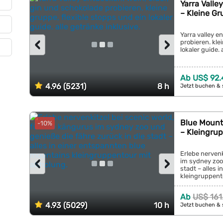
Yarra Valle
– Kleine G
Yarra valley e
‹
›
probieren. kle
lokaler guide. 
Ab US$ 92.
4.96 (5231)
8 h
Jetzt buchen & 
Blue Mounta
-10%
– Kleingru
Erlebe nervenk
‹
›
im sydney zoo 
stadt – alles 
kleingruppento
Ab
US$ 161
4.93 (5029)
10 h
Jetzt buchen & 