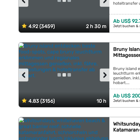
‹
›
hoteltransfer 
Ab US$ 92.
4.92 (3459)
2 h 30 m
Jetzt buchen & 
Bruny Isla
Mittagesse
Bruny island 
‹
›
leuchtturm er
genießen. inkl
hobart....
Ab US$ 20
4.83 (3156)
10 h
Jetzt buchen & 
Whitsundays
Katamaran-