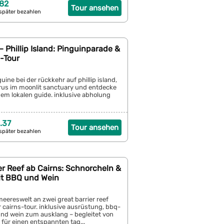
82
Tour ansehen
später bezahlen
 Phillip Island: Pinguinparade &
o-Tour
uine bei der rückkehr auf phillip island,
rus im moonlit sanctuary und entdecke
em lokalen guide. inklusive abholung
.37
Tour ansehen
später bezahlen
er Reef ab Cairns: Schnorcheln &
t BBQ und Wein
eereswelt an zwei great barrier reef
r cairns-tour. inklusive ausrüstung, bbq-
nd wein zum ausklang – begleitet von
 für einen entspannten tag...