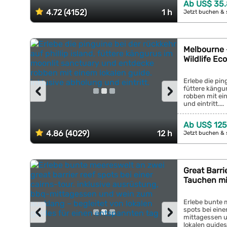
Ab US$ 35.
4.72 (4152)
1 h
Jetzt buchen & 
Melbourne –
Wildlife Ec
Erlebe die ping
‹
›
füttere kängu
robben mit ein
und eintritt....
Ab US$ 125
4.86 (4029)
12 h
Jetzt buchen & 
Great Barri
Tauchen mi
Erlebe bunte m
‹
›
spots bei eine
mittagessen u
lokalen guides