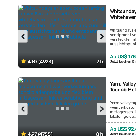
Whitsunday
Whitehaven 
Whitsundays e
‹
›
sandpracht vo
versteckten ri
aussichtspunk
inklusive abhol
Ab US$ 178
4.87 (4923)
7 h
Jetzt buchen & 
Yarra Valle
Tour ab Me
Yarra valley 
‹
›
weinverkostun
mittagessen. 
lokalen guide...
Ab US$ 92.
4.97 (4755)
8 h
Jetzt buchen & 