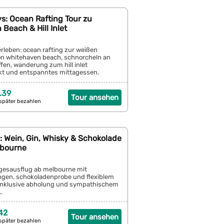
s: Ocean Rafting Tour zu
Beach & Hill Inlet
rleben: ocean rafting zur weißen
n whitehaven beach, schnorcheln an
ffen, wanderung zum hill inlet
t und entspanntes mittagessen.
u...
.39
Tour ansehen
später bezahlen
y: Wein, Gin, Whisky & Schokolade
lbourne
tagesausflug ab melbourne mit
gen, schokoladenprobe und flexiblem
inklusive abholung und sympathischem
.
42
Tour ansehen
später bezahlen