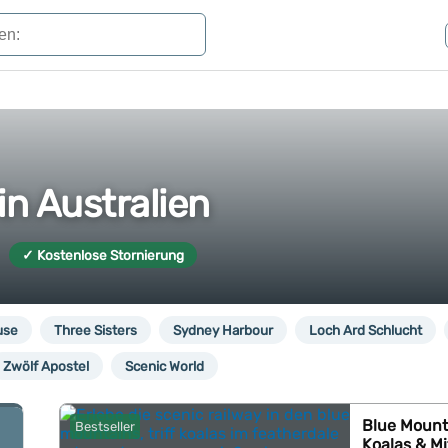
in Australien
✓ Kostenlose Stornierung
use
Three Sisters
Sydney Harbour
Loch Ard Schlucht
Zwölf Apostel
Scenic World
Blue Mounta
Bestseller
Koalas & M