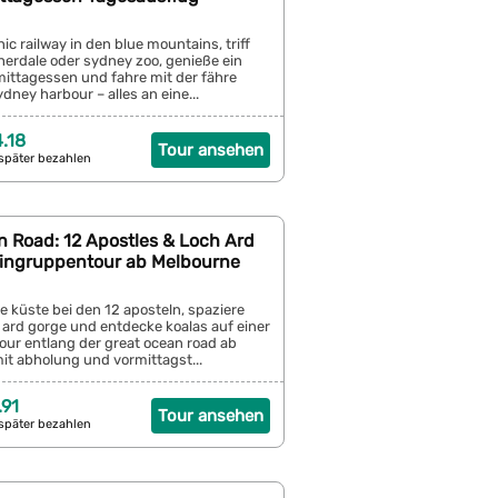
nic railway in den blue mountains, triff
herdale oder sydney zoo, genieße ein
ittagessen und fahre mit der fähre
ney harbour – alles an eine...
.18
Tour ansehen
später bezahlen
n Road: 12 Apostles & Loch Ard
eingruppentour ab Melbourne
de küste bei den 12 aposteln, spaziere
 ard gorge und entdecke koalas auf einer
our entlang der great ocean road ab
it abholung und vormittagst...
.91
Tour ansehen
später bezahlen