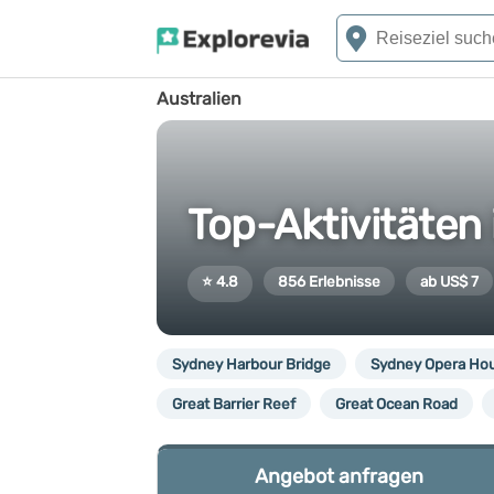
Australien
Top-Aktivitäten 
⭐ 4.8
856 Erlebnisse
ab US$ 7
Sydney Harbour Bridge
Sydney Opera Ho
Great Barrier Reef
Great Ocean Road
Angebot anfragen