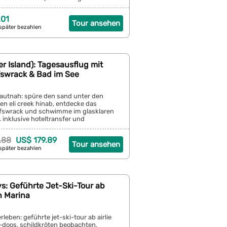
.01
Tour ansehen
später bezahlen
ser Island): Tagesausflug mit
fswrack & Bad im See
 hautnah: spüre den sand unter den
den eli creek hinab, entdecke das
fswrack und schwimme im glasklaren
 inklusive hoteltransfer und
.88
US$ 179.89
Tour ansehen
später bezahlen
s: Geführte Jet-Ski-Tour ab
h Marina
leben: geführte jet-ski-tour ab airlie
-doos, schildkröten beobachten,