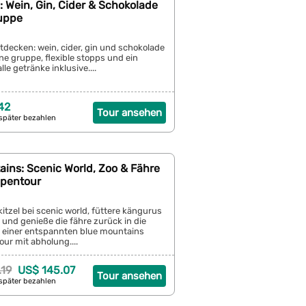
y: Wein, Gin, Cider & Schokolade
ruppe
ntdecken: wein, cider, gin und schokolade
ine gruppe, flexible stopps und ein
alle getränke inklusive....
42
Tour ansehen
später bezahlen
ins: Scenic World, Zoo & Fähre
ppentour
itzel bei scenic world, füttere kängurus
und genieße die fähre zurück in die
in einer entspannten blue mountains
ur mit abholung....
.19
US$ 145.07
Tour ansehen
später bezahlen