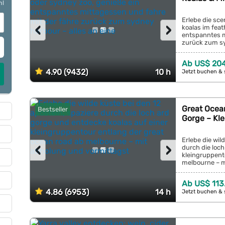
hl
Erlebe die sce
‹
›
koalas im feat
entspanntes m
zurück zum syd
Ab US$ 204
4.90 (9432)
10 h
Jetzt buchen & 
Great Ocea
Bestseller
Gorge – Kl
Erlebe die wil
‹
›
durch die loch
kleingruppent
melbourne – m
Ab US$ 113
4.86 (6953)
14 h
Jetzt buchen & 