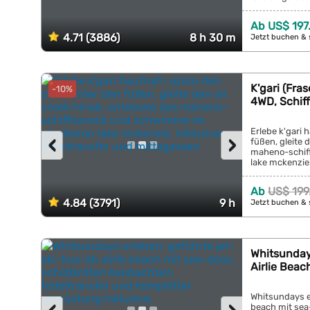
Ab US$ 197
4.71 (3886)
8 h 30 m
Jetzt buchen & 
K'gari (Fra
-10%
4WD, Schif
Erlebe k'gari
‹
›
füßen, gleite 
maheno-schif
lake mckenzie.
mittagessen...
Ab
US$ 199
4.84 (3791)
9 h
Jetzt buchen & 
Whitsunday
Airlie Beac
Whitsundays er
beach mit sea