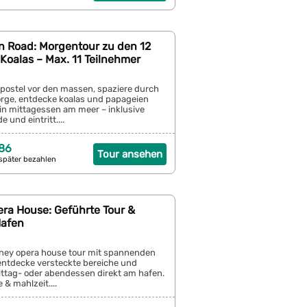
n Road: Morgentour zu den 12
Koalas – Max. 11 Teilnehmer
apostel vor den massen, spaziere durch
gorge, entdecke koalas und papageien
in mittagessen am meer – inklusive
 und eintritt....
86
Tour ansehen
später bezahlen
ra House: Geführte Tour &
Hafen
dney opera house tour mit spannenden
entdecke versteckte bereiche und
ittag- oder abendessen direkt am hafen.
 & mahlzeit....