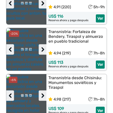
‹
›
4.91 (220)
5h–9h
US$ 116
Ver
Reserva ahora y paga después
Transnistria: Fortaleza de
-20%
Bendery, Tiraspol y almuerzo
en pueblo tradicional
‹
›
4.94 (219)
7h–8h
US$ 113
Ver
Reserva ahora y paga después
Transnistria desde Chisináu:
-6%
Monumentos soviéticos y
Tiraspol
‹
›
4.98 (217)
7h–8h
US$ 109
Ver
Reserva ahora y paga después