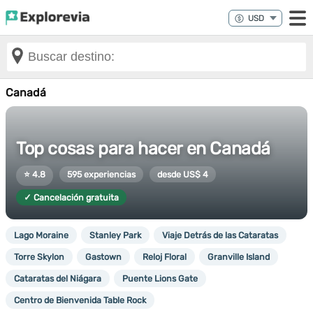
Canadá
Top cosas para hacer en Canadá
⭐ 4.8
595 experiencias
desde US$ 4
✓ Cancelación gratuita
Lago Moraine
Stanley Park
Viaje Detrás de las Cataratas
Torre Skylon
Gastown
Reloj Floral
Granville Island
Cataratas del Niágara
Puente Lions Gate
Centro de Bienvenida Table Rock