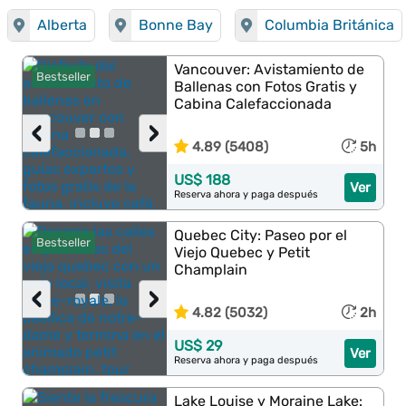
Alberta
Bonne Bay
Columbia Británica
Vancouver: Avistamiento de
Bestseller
Ballenas con Fotos Gratis y
Cabina Calefaccionada
‹
›
4.89 (5408)
5h
US$ 188
Ver
Reserva ahora y paga después
Quebec City: Paseo por el
Bestseller
Viejo Quebec y Petit
Champlain
‹
›
4.82 (5032)
2h
US$ 29
Ver
Reserva ahora y paga después
Lake Louise y Moraine Lake: