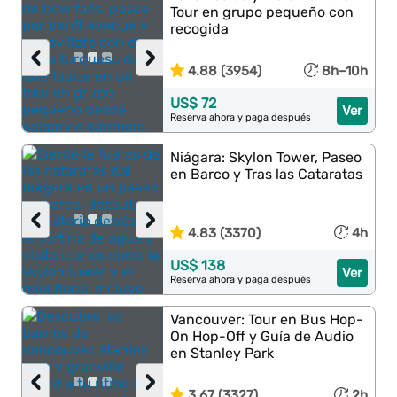
Tour en grupo pequeño con
recogida
‹
›
4.88 (3954)
8h–10h
US$ 72
Ver
Reserva ahora y paga después
Niágara: Skylon Tower, Paseo
en Barco y Tras las Cataratas
‹
›
4.83 (3370)
4h
US$ 138
Ver
Reserva ahora y paga después
Vancouver: Tour en Bus Hop-
On Hop-Off y Guía de Audio
en Stanley Park
‹
›
3.67 (3327)
2h