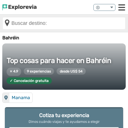
Bahréin
Top cosas para hacer en Bahréin
⭐ 4.9
9 experiencias
desde US$ 54
✓ Cancelación gratuita
Manama
Cotiza tu experiencia
Dinos cuándo viajas y te ayudamos a elegir