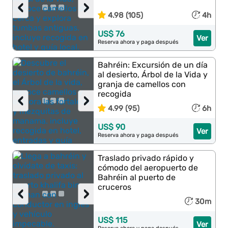
‹
›
4.98 (105)
4h
US$ 76
Ver
Reserva ahora y paga después
Bahréin: Excursión de un día
al desierto, Árbol de la Vida y
granja de camellos con
recogida
‹
›
4.99 (95)
6h
US$ 90
Ver
Reserva ahora y paga después
Traslado privado rápido y
cómodo del aeropuerto de
Bahréin al puerto de
cruceros
‹
›
30m
US$ 115
Ver