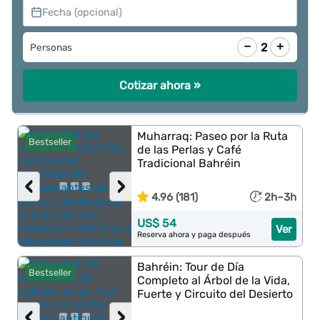
Fecha (opcional)
−
+
2
Personas
Cotizar ahora »
Muharraq: Paseo por la Ruta
Bestseller
de las Perlas y Café
Tradicional Bahréin
‹
›
4.96 (181)
2h–3h
US$ 54
Ver
Reserva ahora y paga después
Bahréin: Tour de Día
Bestseller
Completo al Árbol de la Vida,
Fuerte y Circuito del Desierto
‹
›