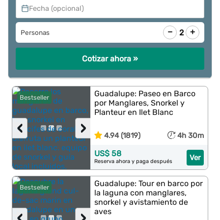
Fecha (opcional)
−
+
2
Personas
Cotizar ahora »
Guadalupe: Paseo en Barco
Bestseller
por Manglares, Snorkel y
Planteur en Ilet Blanc
‹
›
4.94 (1819)
4h 30m
US$ 58
Ver
Reserva ahora y paga después
Guadalupe: Tour en barco por
Bestseller
la laguna con manglares,
snorkel y avistamiento de
aves
‹
›