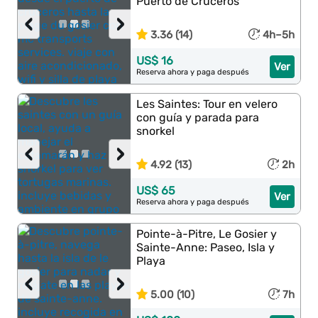
Puerto de Cruceros
‹
›
3.36 (14)
4h–5h
US$ 16
Ver
Reserva ahora y paga después
Les Saintes: Tour en velero
con guía y parada para
snorkel
‹
›
4.92 (13)
2h
US$ 65
Ver
Reserva ahora y paga después
Pointe-à-Pitre, Le Gosier y
Sainte-Anne: Paseo, Isla y
Playa
‹
›
5.00 (10)
7h